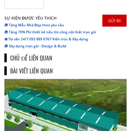
SỰ KIỆN ĐƯỢC YÊU THÍCH
🎁 Tặng Mẫu Nhà Đẹp theo yêu cầu
🎁 Tặng 70% Phí thiết kế nếu thi công nội thất trọn gói
☎️ Tư vấn 24/7 093 889 6767 Kiến trúc & Xây dựng
🎁 Xây dựng trọn gói - Design & Build
CHỦ ĐỀ LIÊN QUAN
BÀI VIẾT LIÊN QUAN