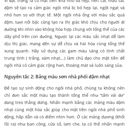
Vì đặc trưng là có mặt tiền khá nhỏ và hẹp, nên các màu sắc
đậm sẽ tạo ra cảm giác ngôi nhà bị bó hẹp lại, ngột ngạt và
nhỏ hơn so với thực tế. Một ngôi nhà ống với màu sắc quá
đậm, tươi nổi bậc cũng tạo ra thị giác khó chịu cho người đi
đường khi nhìn vào không hòa hợp chung với tổng thể của các
dãy phố trên con đường. Ngược lại các màu sắc nhạt dễ làm
dịu thị giác, mang đến sự dễ chịu và hài hòa cùng tổng thể
xung quanh. Hãy sử dụng các gam màu sáng có tính chất
trung tính ( trắng, xám nhạt,…) làm chủ đạo cho mặt tiền để
ngôi nhà có cảm giác rộng hơn, thoáng mát và luôn sáng sủa.
Nguyên tắc 2: Bảng màu sơn nhà phối đậm nhạt
Để tạo sự sinh động cho ngôi nhà phố, chúng ta không nên
chỉ đơn sắc một màu tạo thành tổng thể như “tấm vải đơ”
đang treo thẳng đứng. Nhấn mạnh bằng các mảng màu đậm
nhạt cùng một hòa sắc giúp cho mặt tiền ngôi nhà phố sinh
động, hấp dẫn và có điểm nhìn hơn. Ở các mảng dương (khối
lồi ra) như ban công, cửa sổ, lam che, ta có thể nhấn mạnh