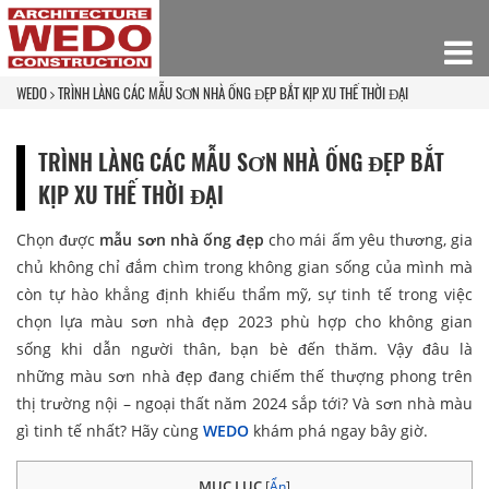
WEDO
TRÌNH LÀNG CÁC MẪU SƠN NHÀ ỐNG ĐẸP BẮT KỊP XU THẾ THỜI ĐẠI
TRÌNH LÀNG CÁC MẪU SƠN NHÀ ỐNG ĐẸP BẮT
KỊP XU THẾ THỜI ĐẠI
Chọn được
mẫu sơn nhà ống đẹp
cho mái ấm yêu thương, gia
chủ không chỉ đắm chìm trong không gian sống của mình mà
còn tự hào khẳng định khiếu thẩm mỹ, sự tinh tế trong việc
chọn lựa màu sơn nhà đẹp 2023 phù hợp cho không gian
sống khi dẫn người thân, bạn bè đến thăm. Vậy đâu là
những màu sơn nhà đẹp đang chiếm thế thượng phong trên
thị trường nội – ngoại thất năm 2024 sắp tới? Và sơn nhà màu
gì tinh tế nhất? Hãy cùng
WEDO
khám phá ngay bây giờ.
MỤC LỤC
[
Ẩn
]