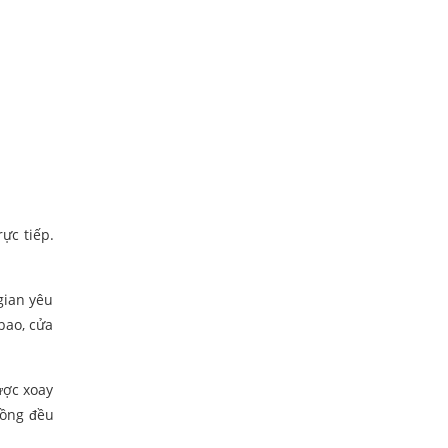
ực tiếp.
.
gian yêu
bao, cửa
ược xoay
đồng đều