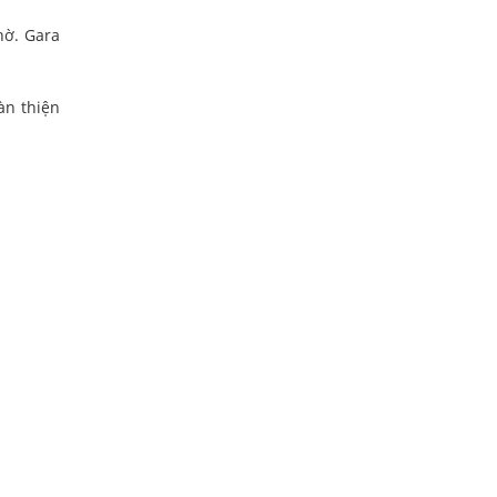
hờ. Gara
àn thiện