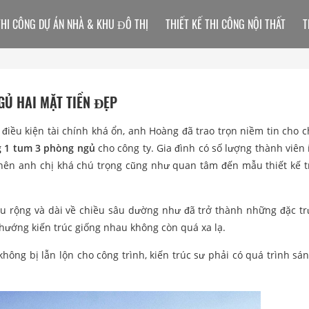
THI CÔNG DỰ ÁN NHÀ & KHU ĐÔ THỊ
THIẾT KẾ THI CÔNG NỘI THẤT
T
GỦ HAI MẶT TIỀN ĐẸP
điều kiện tài chính khá ổn, anh Hoàng đã trao trọn niềm tin cho c
g 1 tum 3 phòng ngủ
cho công ty. Gia đình có số lượng thành viên í
nên anh chị khá chú trọng cũng như quan tâm đến mẫu thiết kế t
ều rộng và dài về chiều sâu dường như đã trở thành những đặc t
 hướng kiến trúc giống nhau không còn quá xa lạ.
hông bị lẫn lộn cho công trình, kiến trúc sư phải có quá trình sán