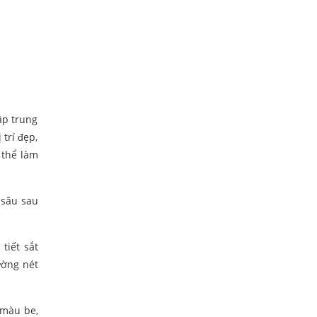
ập trung
trí đẹp,
 thể làm
 sâu sau
tiết sắt
ường nét
 màu be,