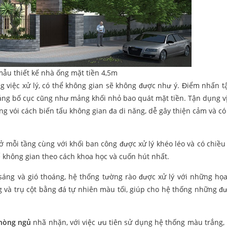
mẫu thiết kế nhà ống mặt tiền 4,5m
ng việc xử lý, có thể không gian sẽ không được như ý. Điểm nhấn t
ng bố cục cũng như mảng khối nhỏ bao quát mặt tiền. Tận dụng vị 
ng vói cách biến tấu không gian đa di năng, dễ gây thiện cảm và có
g ở mỗi tầng cùng với khối ban công được xử lý khéo léo và có chiều
ể không gian theo cách khoa học và cuốn hút nhất.
áng và gió thoáng, hệ thống tường rào được xử lý với những họa 
g và trụ cột bằng đá tự nhiên màu tối, giúp cho hệ thống những đ
phòng ngủ
nhã nhặn, với việc ưu tiên sử dụng hệ thống màu trắng,