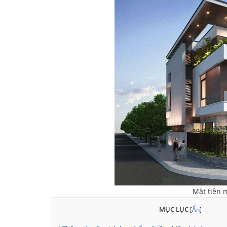
Mặt tiền 
MỤC LỤC
[
Ẩn
]