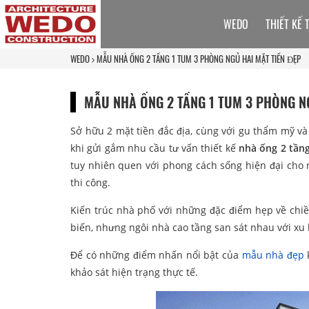
WEDO
THIẾT KẾ 
WEDO
MẪU NHÀ ỐNG 2 TẦNG 1 TUM 3 PHÒNG NGỦ HAI MẶT TIỀN ĐẸP
MẪU NHÀ ỐNG 2 TẦNG 1 TUM 3 PHÒNG N
Sở hữu 2 mặt tiền đắc địa, cùng với gu thẩm mỹ và 
khi gửi gắm nhu cầu tư vấn thiết kế
nhà ống 2 tần
tuy nhiên quen với phong cách sống hiện đại cho 
thi công.
Kiến trúc nhà phố với những đặc điểm hẹp về chi
biến, nhưng ngôi nhà cao tầng san sát nhau với xu
Để có những điểm nhấn nổi bật của
mẫu nhà đẹp
k
khảo sát hiện trạng thực tế.