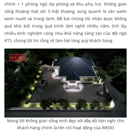
chính + 1 phòng ngủ dự phòng và khu phụ trợ. Không gian
sống thoáng mát với 3 mặt thoáng, xung quanh là sân vườn
xanh mướt và trong lành. Đề bài chúng tôi nhận được không
quá khó, bởi trong quá trình làm nghề nhiều năm, tích lũy
nhiều kinh nghiệm cũng như khả năng sáng tạo của đội ngũ
KTS, chúng tôi tin rằng sẽ làm hài lòng quý khách hàng.
Mang tới không gian sống xinh đẹp với đầy đủ tiện nghi cho
khách hàng chính là tôn chỉ hoạt động của WEDO