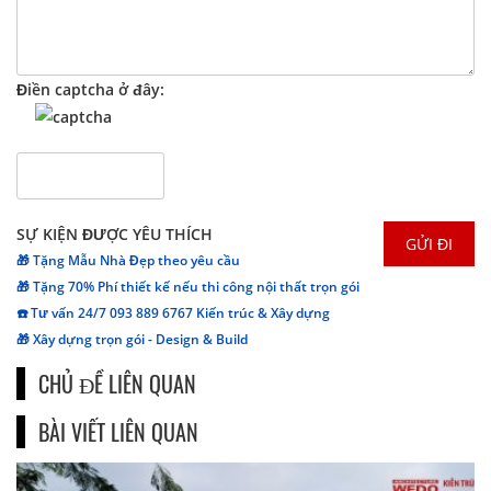
Điền captcha ở đây:
SỰ KIỆN ĐƯỢC YÊU THÍCH
🎁 Tặng Mẫu Nhà Đẹp theo yêu cầu
🎁 Tặng 70% Phí thiết kế nếu thi công nội thất trọn gói
☎️ Tư vấn 24/7 093 889 6767 Kiến trúc & Xây dựng
🎁 Xây dựng trọn gói - Design & Build
CHỦ ĐỀ LIÊN QUAN
BÀI VIẾT LIÊN QUAN