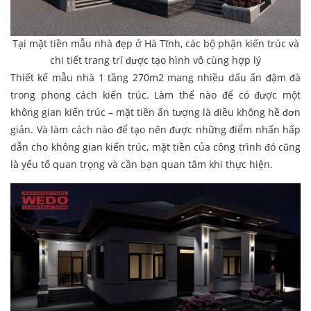
Tại mặt tiền mẫu nhà đẹp ở Hà Tĩnh, các bộ phận kiến trúc và
chi tiết trang trí được tạo hình vô cùng hợp lý
Thiết kế mẫu nhà 1 tầng 270m2 mang nhiều dấu ấn đậm đà
trong phong cách kiến trúc. Làm thế nào để có được một
không gian kiến trúc – mặt tiền ấn tượng là điều không hề đơn
giản. Và làm cách nào để tạo nên được những điểm nhấn hấp
dẫn cho không gian kiến trúc, mặt tiền của công trình đó cũng
là yếu tố quan trọng và cần bạn quan tâm khi thực hiện.