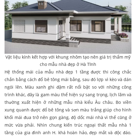
Vật liệu kính kết hợp với khung nhôm tạo nên giá trị thẩm mỹ
cho mẫu nhà đẹp ở Hà Tĩnh
Hệ thống mái của mẫu nhà đẹp 1 tầng được thi công chắc
chắn bằng cách đổ bê tông mái bằng, sau đó lợp vì kèo và dán
ngói lên. Màu xanh ghi đậm rất nổi bật so với những công
trình khác, đây là gam màu thể hiện sự sang trọng, lịch lãm và
thường xuất hiện ở những mẫu nhà kiểu Âu châu. Bo viền
xung quanh được đổ bê tông và sơn màu trắng giúp cho hình
khối mái đua trở nên gọn gàng, độ dốc mái nhà vì thế cũng ở
mức vừa phải. Nhìn chung kiến trúc ngoại thất mẫu nhà 1
tầng của gia đình anh H. khá hoàn hảo, đẹp mắt và độc đáo.