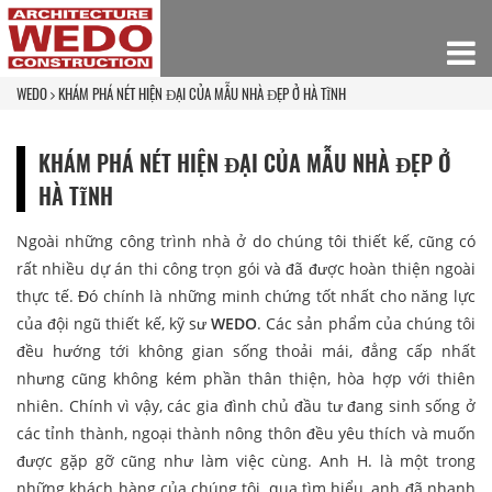
WEDO
KHÁM PHÁ NÉT HIỆN ĐẠI CỦA MẪU NHÀ ĐẸP Ở HÀ TĨNH
KHÁM PHÁ NÉT HIỆN ĐẠI CỦA MẪU NHÀ ĐẸP Ở
HÀ TĨNH
Ngoài những công trình nhà ở do chúng tôi thiết kế, cũng có
rất nhiều dự án thi công trọn gói và đã được hoàn thiện ngoài
thực tế. Đó chính là những minh chứng tốt nhất cho năng lực
của đội ngũ thiết kế, kỹ sư
WEDO
. Các sản phẩm của chúng tôi
đều hướng tới không gian sống thoải mái, đẳng cấp nhất
nhưng cũng không kém phần thân thiện, hòa hợp với thiên
nhiên. Chính vì vậy, các gia đình chủ đầu tư đang sinh sống ở
các tỉnh thành, ngoại thành nông thôn đều yêu thích và muốn
được gặp gỡ cũng như làm việc cùng. Anh H. là một trong
những khách hàng của chúng tôi, qua tìm hiểu, anh đã nhanh