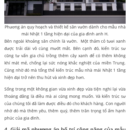
Phương án quy hoạch và thiết kế sân vườn dành cho mẫu nhà
mái Nhật 1 tầng hiện đại của gia đình anh H.
Bên ngoài khoảng sân chính là vườn. Một thảm cỏ tươi xanh
được trải dài vô cùng mướt mắt. Bên cạnh đó, kiến trúc sư
cũng tư vấn gia chủ trồng thêm cây xanh để có thêm không
khí mát mẻ, chống lại sức nóng khắc nghiệt của miền Trung.
Cũng nhờ đó mà tổng thể kiến trúc mẫu nhà mái Nhật 1 tầng
hiện đại trở nên thu hút và xinh đẹp hơn.
Sống trong một không gian vừa xinh đẹp vừa tiện nghi lại vừa
thoáng đãng là điều mà ai cũng mong muốn. Và kiến trúc sư
của chúng tôi đã làm được điều đó cho khách hàng. Con người
nhờ đó mà thêm yêu, thêm quý, thêm trân trọng tổ ấm hạnh
phúc của gia đình.
4. Giải mã phương án bố trí công năng của mẫu