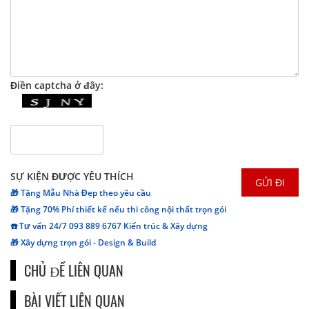
Điền captcha ở đây:
SỰ KIỆN ĐƯỢC YÊU THÍCH
🎁 Tặng Mẫu Nhà Đẹp theo yêu cầu
🎁 Tặng 70% Phí thiết kế nếu thi công nội thất trọn gói
☎️ Tư vấn 24/7 093 889 6767 Kiến trúc & Xây dựng
🎁 Xây dựng trọn gói - Design & Build
CHỦ ĐỀ LIÊN QUAN
BÀI VIẾT LIÊN QUAN