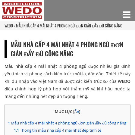
WEDO
MẪU NHÀ CẤP 4 MÁI NHẬT 4 PHÒNG NGỦ ĐƠN GIẢN ĐẦY ĐỦ CÔNG NĂNG
MẪU NHÀ CẤP 4 MÁI NHẬT 4 PHÒNG NGỦ ĐƠN
GIẢN ĐẦY ĐỦ CÔNG NĂNG
Mẫu nhà cấp 4 mái nhật 4 phòng ngủ
được nhiều gia đình
yêu thích vì phong cách kiến trúc mới lạ, độc đáo. Thiết kế này
khi du nhập vào Việt Nam đã được các kiến trúc sư của
WEDO
điều chỉnh hợp lý phù hợp với thẩm mỹ và khí hậu nước ta
mang đến những nét đẹp ấn tượng riêng.
MỤC LỤC
[
Ẩn
]
1
Mẫu nhà cấp 4 mái nhật 4 phòng ngủ đơn giản đầy đủ công năng
1.1
Thông tin mẫu nhà cấp 4 mái nhật đẹp tinh tế