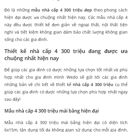
Đó là những
mẫu nhà cấp 4 300 triệu đẹp
theo phong cách
hiện đại được ưa chuộng nhất hiện nay. Các mẫu nhà cấp 4
này đều được thiết kế đơn giản về ngoại thất, nội thất tiện
nghi và tiết kiệm không gian đảm bảo chất lượng không gian
sống cho các gia đình.
T
hiết kế
nhà cấp 4 300 triệu đang được ưa
chuộng nhất hiện nay
Để giúp các gia đình có được những lựa chọn tốt nhất và phù
hợp nhất cho gia đình mình Wedo sẽ gửi tới các gia đình
những bản vẽ chi tiết về thiết kế
nhà cấp 4 300 triệu
cụ thể
giúp các gia đình có được những lựa chọn phù hợp nhất ngay
sau đây!
Mẫu nhà cấp 4 300 triệu mái bằng hiện đại
Mẫu nhà cấp 4 300 triệu mái bằng hiện đại có diện tích
6x15m, tận dụng tối đa không gian sử dụng cho mỗi gia đình,