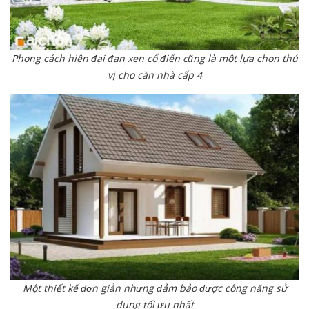
Phong cách hiện đại đan xen cổ điển cũng là một lựa chọn thú
vị cho căn nhà cấp 4
Một thiết kế đơn giản nhưng đảm bảo được công năng sử
dụng tối ưu nhất