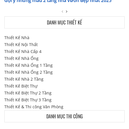
Gợi ý những mẫu 2 tầng nhà vườn đẹp nhất 2025
DANH MỤC THIẾT KẾ
Thiết Kế Nhà
Thiết Kế Nội Thất
Thiết Kế Nhà Cấp 4
Thiết Kế Nhà Ống
Thiết Kế Nhà Ống 1 Tầng
Thiết Kế Nhà Ống 2 Tầng
Thiết Kế Nhà 2 Tầng
Thiết Kế Biệt Thự
Thiết Kế Biệt Thự 2 Tầng
Thiết Kế Biệt Thự 3 Tầng
Thiết Kế & Thi công Văn Phòng
DANH MỤC THI CÔNG