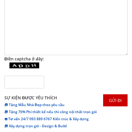
Điền captcha ở đây:
SỰ KIỆN ĐƯỢC YÊU THÍCH
🎁 Tặng Mẫu Nhà Đẹp theo yêu cầu
🎁 Tặng 70% Phí thiết kế nếu thi công nội thất trọn gói
☎️ Tư vấn 24/7 093 889 6767 Kiến trúc & Xây dựng
🎁 Xây dựng trọn gói - Design & Build