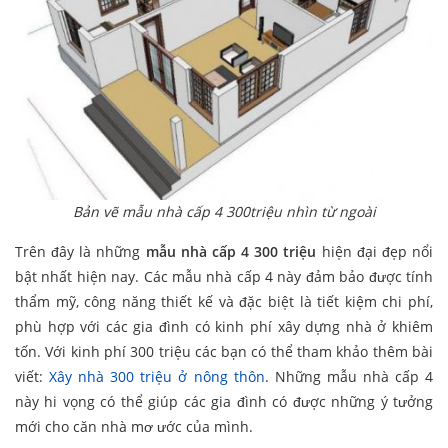
Bản vẽ mẫu nhà cấp 4 300triệu nhìn từ ngoài
Trên đây là những
mẫu nhà cấp 4 300 triệu
hiện đại đẹp nổi
bật nhất hiện nay. Các mẫu nhà cấp 4 này đảm bảo được tính
thẩm mỹ, công năng thiết kế và đặc biệt là tiết kiệm chi phí,
phù hợp với các gia đình có kinh phí xây dựng nhà ở khiêm
tốn. Với kinh phí 300 triệu các bạn có thể tham khảo thêm bài
viết:
Xây nhà 300 triệu ở nông thôn
. Những mẫu nhà cấp 4
này hi vọng có thể giúp các gia đình có được những ý tưởng
mới cho căn nhà mơ ước của mình.