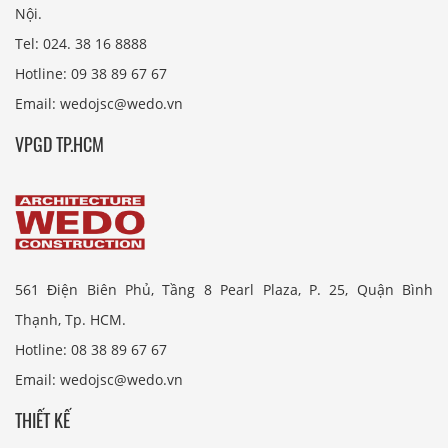
Nội.
Tel: 024. 38 16 8888
Hotline: 09 38 89 67 67
Email: wedojsc@wedo.vn
VPGD TP.HCM
561 Điện Biên Phủ, Tầng 8 Pearl Plaza, P. 25, Quận Bình
Thạnh, Tp. HCM.
Hotline: 08 38 89 67 67
Email: wedojsc@wedo.vn
THIẾT KẾ