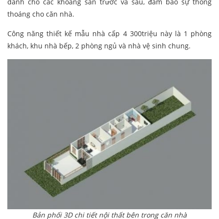
dành cho các khoảng sân trước và sau, đảm bảo sự thông
thoáng cho căn nhà.
Công năng thiết kế mẫu nhà cấp 4 300triệu này là 1 phòng
khách, khu nhà bếp, 2 phòng ngủ và nhà vệ sinh chung.
Bản phối 3D chi tiết nội thất bên trong căn nhà