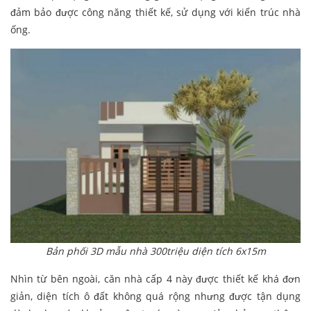
đảm bảo được công năng thiết kế, sử dụng với kiến trúc nhà
ống.
Bản phối 3D mẫu nhà 300triệu diện tích 6x15m
Nhìn từ bên ngoài, căn nhà cấp 4 này được thiết kế khá đơn
giản, diện tích ô đất không quá rộng nhưng được tận dụng