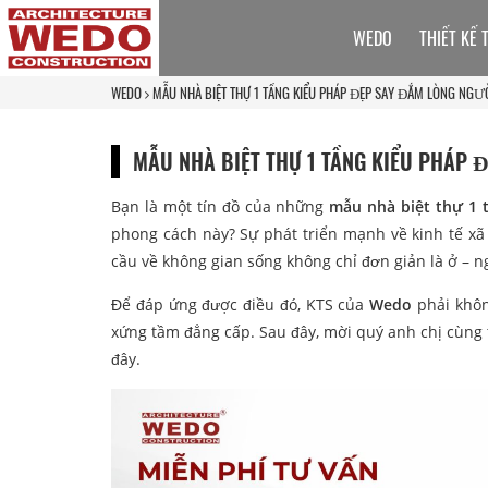
WEDO
THIẾT KẾ 
WEDO
MẪU NHÀ BIỆT THỰ 1 TẦNG KIỂU PHÁP ĐẸP SAY ĐẮM LÒNG NGƯ
MẪU NHÀ BIỆT THỰ 1 TẦNG KIỂU PHÁP 
Bạn là một tín đồ của những
mẫu nhà biệt thự 1 
phong cách này? Sự phát triển mạnh về kinh tế xã 
cầu về không gian sống không chỉ đơn giản là ở – 
Để đáp ứng được điều đó, KTS của
Wedo
phải khôn
xứng tầm đẳng cấp. Sau đây, mời quý anh chị cùng
đây.