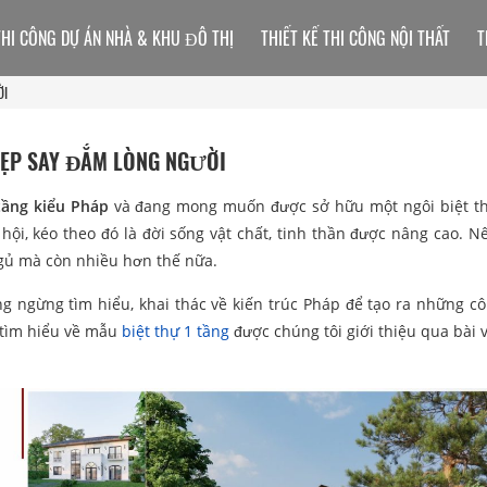
THI CÔNG DỰ ÁN NHÀ & KHU ĐÔ THỊ
THIẾT KẾ THI CÔNG NỘI THẤT
T
ỜI
ĐẸP SAY ĐẮM LÒNG NGƯỜI
tầng kiểu Pháp
và đang mong muốn được sở hữu một ngôi biệt t
hội, kéo theo đó là đời sống vật chất, tinh thần được nâng cao. 
ngủ mà còn nhiều hơn thế nữa.
g ngừng tìm hiểu, khai thác về kiến trúc Pháp để tạo ra những cô
 tìm hiểu về mẫu
biệt thự 1 tầng
được chúng tôi giới thiệu qua bài v