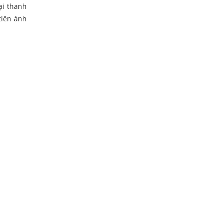
ại thanh
tiên ánh