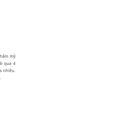
 thẩm mỹ
ải qua 4
a nhiều.
n.