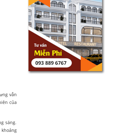
hưng vẫn
hiên của
ng sáng.
ó khoảng