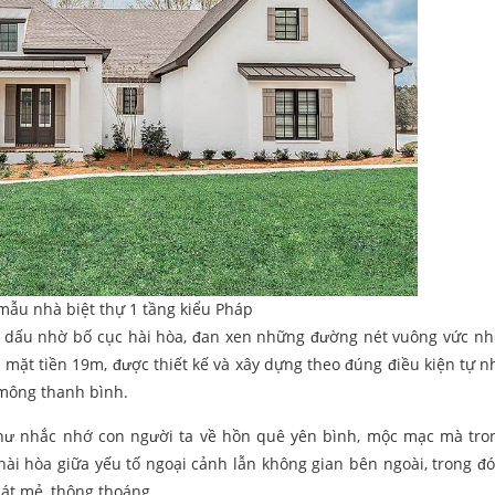
mẫu nhà biệt thự 1 tầng kiểu Pháp
 dấu nhờ bố cục hài hòa, đan xen những đường nét vuông vức n
mặt tiền 19m, được thiết kế và xây dựng theo đúng điều kiện tự n
 mông thanh bình.
hư nhắc nhớ con người ta về hồn quê yên bình, mộc mạc mà tro
 hài hòa giữa yếu tố ngoại cảnh lẫn không gian bên ngoài, trong đ
át mẻ, thông thoáng.