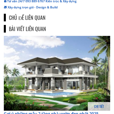
☎️ Tư vấn 24/7 093 889 6767 Kiến trúc & Xây dựng
🎁 Xây dựng trọn gói - Design & Build
CHỦ ĐỀ LIÊN QUAN
BÀI VIẾT LIÊN QUAN
CHI TIẾT
Gợi ý những mẫu 2 tầng nhà vườn đẹp nhất 2025