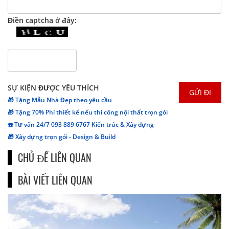
Điền captcha ở đây:
SỰ KIỆN ĐƯỢC YÊU THÍCH
🎁 Tặng Mẫu Nhà Đẹp theo yêu cầu
🎁 Tặng 70% Phí thiết kế nếu thi công nội thất trọn gói
☎️ Tư vấn 24/7 093 889 6767 Kiến trúc & Xây dựng
🎁 Xây dựng trọn gói - Design & Build
CHỦ ĐỀ LIÊN QUAN
BÀI VIẾT LIÊN QUAN