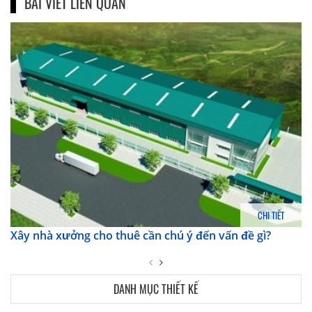
BÀI VIẾT LIÊN QUAN
CHI TIẾT
Xây nhà xưởng cho thuê cần chú ý đến vấn đề gì?
DANH MỤC THIẾT KẾ