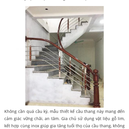
Không cần quá cầu kỳ, mẫu thiết kế cầu thang này mang đến
cảm giác vững chãi, an tâm. Gia chủ sử dụng vật liệu gỗ lim,
kết hợp cùng inox giúp gia tăng tuổi thọ của cầu thang, không