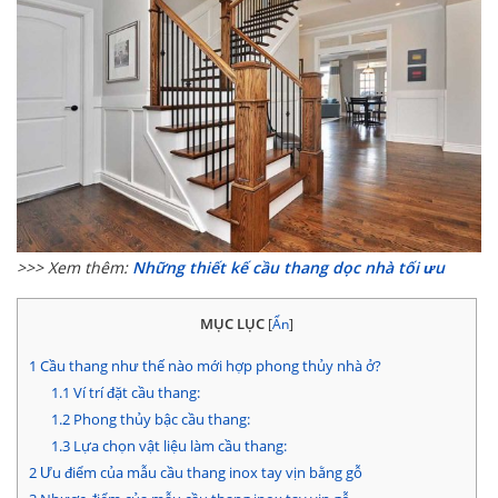
>>> Xem thêm:
Những thiết kế cầu thang dọc nhà tối ưu
MỤC LỤC
[
Ẩn
]
1
Cầu thang như thế nào mới hợp phong thủy nhà ở?
1.1
Ví trí đặt cầu thang:
1.2
Phong thủy bậc cầu thang:
1.3
Lựa chọn vật liệu làm cầu thang:
2
Ưu điểm của mẫu cầu thang inox tay vịn bằng gỗ