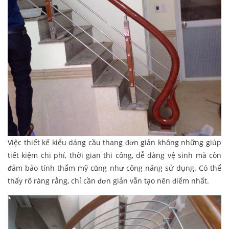
Việc thiết kế kiểu dáng cầu thang đơn giản không những giúp
tiết kiệm chi phí, thời gian thi công, dễ dàng vệ sinh mà còn
đảm bảo tính thẩm mỹ cũng như công năng sử dụng. Có thể
thấy rõ ràng rằng, chỉ cần đơn giản vẫn tạo nên điểm nhất.