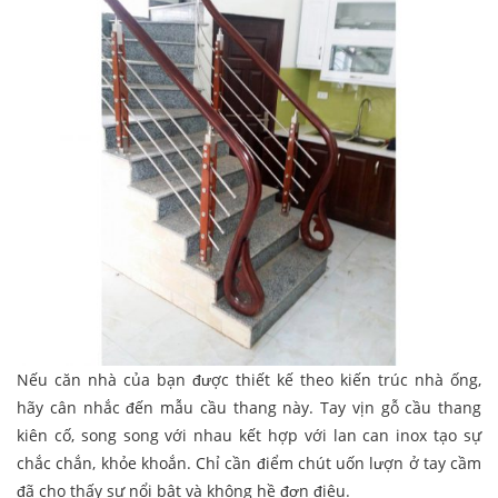
Nếu căn nhà của bạn được thiết kế theo kiến trúc nhà ống,
hãy cân nhắc đến mẫu cầu thang này. Tay vịn gỗ cầu thang
kiên cố, song song với nhau kết hợp với lan can inox tạo sự
chắc chắn, khỏe khoắn. Chỉ cần điểm chút uốn lượn ở tay cầm
đã cho thấy sự nổi bật và không hề đơn điệu.