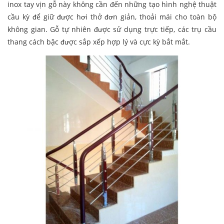
inox tay vịn gỗ này không cần đến những tạo hình nghệ thuật
cầu kỳ để giữ được hơi thở đơn giản, thoải mái cho toàn bộ
không gian. Gỗ tự nhiên được sử dụng trực tiếp, các trụ cầu
thang cách bậc được sắp xếp hợp lý và cực kỳ bắt mắt.