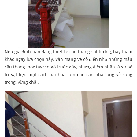
Nếu gia đình bạn đang thiết kế cầu thang sát tường, hãy tham
khảo ngay lựa chọn này. Vẫn mang vẻ cổ điển như những mẫu
cầu thang inox tay vịn gỗ trước đây, nhưng điểm nhấn là sự bố
trí vật liệu một cách hài hòa làm cho căn nhà tăng vẻ sang
trọng, vững chãi.