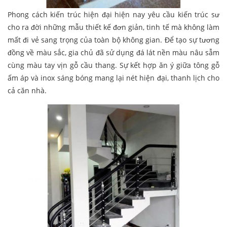
Phong cách kiến trúc hiện đại hiện nay yêu cầu kiến trúc sư
cho ra đời những mẫu thiết kế đơn giản, tinh tế mà không làm
mất đi vẻ sang trọng của toàn bộ không gian. Để tạo sự tương
đồng về màu sắc, gia chủ đã sử dụng đá lát nền màu nâu sẫm
cùng màu tay vịn gỗ cầu thang. Sự kết hợp ăn ý giữa tông gỗ
ấm áp và inox sáng bóng mang lại nét hiện đại, thanh lịch cho
cả căn nhà.