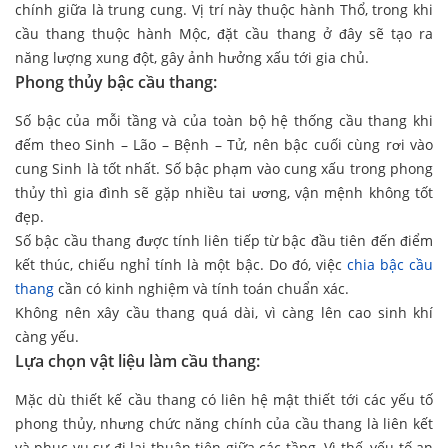
chính giữa là trung cung. Vị trí này thuộc hành Thổ, trong khi
cầu thang thuộc hành Mộc, đặt cầu thang ở đây sẽ tạo ra
năng lượng xung đột, gây ảnh hưởng xấu tới gia chủ.
Phong thủy bậc cầu thang:
Số bậc của mỗi tầng và của toàn bộ hệ thống cầu thang khi
đếm theo Sinh – Lão – Bệnh – Tử, nên bậc cuối cùng rơi vào
cung Sinh là tốt nhất. Số bậc phạm vào cung xấu trong phong
thủy thì gia đình sẽ gặp nhiều tai ương, vận mệnh không tốt
đẹp.
Số bậc cầu thang được tính liên tiếp từ bậc đầu tiên đến điểm
kết thúc, chiếu nghỉ tính là một bậc. Do đó, việc
chia bậc cầu
thang
cần có kinh nghiệm và tính toán chuẩn xác.
Không nên xây cầu thang quá dài, vì càng lên cao sinh khí
càng yếu.
Lựa chọn vật liệu làm cầu thang:
Mặc dù thiết kế cầu thang có liên hệ mật thiết tới các yếu tố
phong thủy, nhưng chức năng chính của cầu thang là liên kết
và phục vụ sự đi lại thuận tiện giữa các tầng. Vì thế, yếu tố an