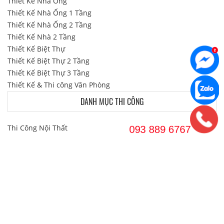
Thiết Kế Nhà Ống
Thiết Kế Nhà Ống 1 Tầng
Thiết Kế Nhà Ống 2 Tầng
Thiết Kế Nhà 2 Tầng
Thiết Kế Biệt Thự
Thiết Kế Biệt Thự 2 Tầng
Thiết Kế Biệt Thự 3 Tầng
Thiết Kế & Thi công Văn Phòng
DANH MỤC THI CÔNG
Thi Công Nội Thất
Thi Công Nội Thất Biệt Thự
Thi Công Nội Thất Chung Cư
Thi Công Nội Thất Căn Hộ
Xây Nhà Cấp 4
Xây Nhà Biệt Thự
Xây Nhà Phố
Xây Nhà 2 Tầng
Xây Nhà Trọ