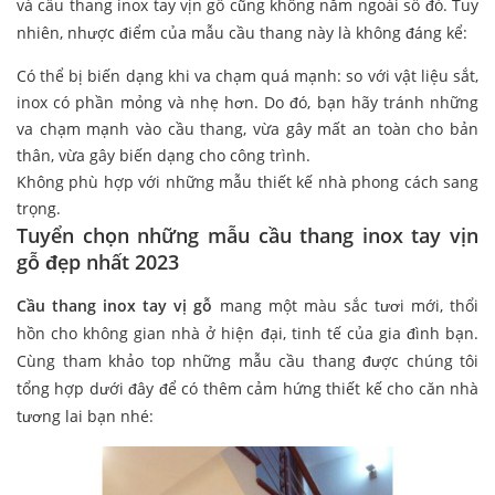
và cầu thang inox tay vịn gỗ cũng không nằm ngoài số đó. Tuy
nhiên, nhược điểm của mẫu cầu thang này là không đáng kể:
Có thể bị biến dạng khi va chạm quá mạnh: so với vật liệu sắt,
inox có phần mỏng và nhẹ hơn. Do đó, bạn hãy tránh những
va chạm mạnh vào cầu thang, vừa gây mất an toàn cho bản
thân, vừa gây biến dạng cho công trình.
Không phù hợp với những mẫu thiết kế nhà phong cách sang
trọng.
Tuyển chọn những mẫu cầu thang inox tay vịn
gỗ đẹp nhất 2023
Cầu thang inox tay vị gỗ
mang một màu sắc tươi mới, thổi
hồn cho không gian nhà ở hiện đại, tinh tế của gia đình bạn.
Cùng tham khảo top những mẫu cầu thang được chúng tôi
tổng hợp dưới đây để có thêm cảm hứng thiết kế cho căn nhà
tương lai bạn nhé: