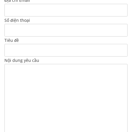
Địa chỉ Email
Số điện thoại
Tiêu đề
Nội dung yêu cầu