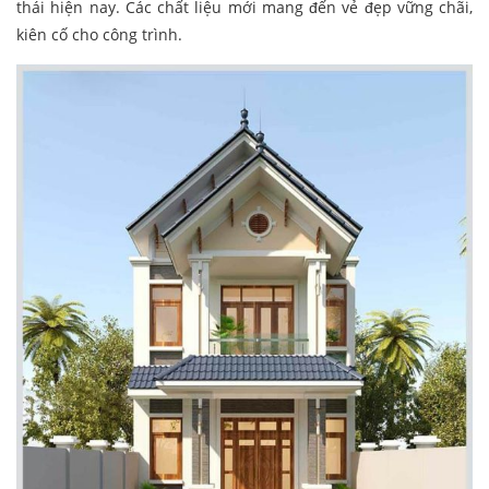
thái hiện nay. Các chất liệu mới mang đến vẻ đẹp vững chãi,
kiên cố cho công trình.