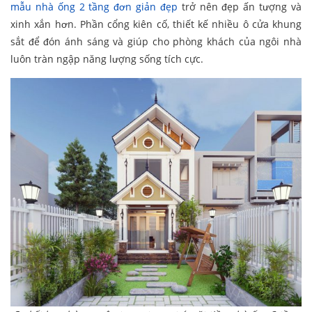
mẫu nhà ống 2 tầng đơn giản đẹp
trở nên đẹp ấn tượng và
xinh xắn hơn. Phần cổng kiên cố, thiết kế nhiều ô cửa khung
sắt để đón ánh sáng và giúp cho phòng khách của ngôi nhà
luôn tràn ngập năng lượng sống tích cực.