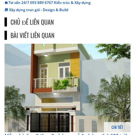
☎️ Tư vấn 24/7 093 889 6767 Kiến trúc & Xây dựng
🎁 Xây dựng trọn gói - Design & Build
CHỦ ĐỀ LIÊN QUAN
BÀI VIẾT LIÊN QUAN
CHI TIẾT