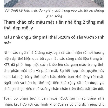
Với thiết kế kiến trúc đơn giản, chú trọng vào các tối ưu không
gian sống
Tham khảo các mẫu mặt tiền nhà ống 2 tầng mái
thái đẹp mê ly
Mẫu nhà ống 2 tầng mái thái 5x20m có sân vườn xanh
mát
Nhìn vào ngôi nhà 2 tầng này, bạn sẽ cảm nhận rõ hơi hướng
hiện đại thể hiện qua bố cục màu sắc cùng chất liệu trang trí.
KTS đã phối hợp một cách khéo léo các gam màu trung tính
cho phần mặt tiền và phần mái. Sự kết hợp hòa quyện này
đem lại một tổng thể hoàn hảo khiến bạn khó lòng rời mắt.
Ngôi nhà sở hữu lợi thế mặt tiền khá rộng rãi nên được gia
chủ lựa chọn kiểu nhà vuông chằn chặn trên thửa đất cân đối.
Toàn bộ phần tường bên ngoài được sơn màu trắng nhã
nhặn, kết hợp với các hình khối đua ra có chủ đích giúp cho