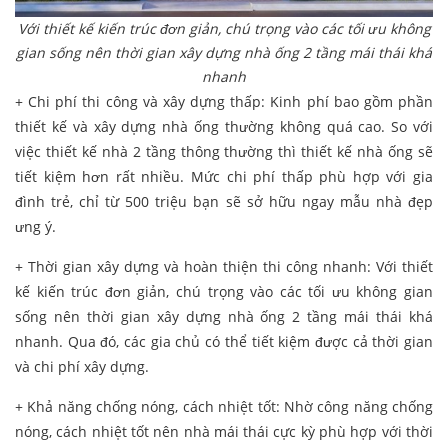
Với thiết kế kiến trúc đơn giản, chú trọng vào các tối ưu không
gian sống nên thời gian xây dựng nhà ống 2 tầng mái thái khá
nhanh
+ Chi phí thi công và xây dựng thấp: Kinh phí bao gồm phần
thiết kế và xây dựng nhà ống thường không quá cao. So với
việc thiết kế nhà 2 tầng thông thường thì thiết kế nhà ống sẽ
tiết kiệm hơn rất nhiều. Mức chi phí thấp phù hợp với gia
đình trẻ, chỉ từ 500 triệu bạn sẽ sở hữu ngay mẫu nhà đẹp
ưng ý.
+ Thời gian xây dựng và hoàn thiện thi công nhanh: Với thiết
kế kiến trúc đơn giản, chú trọng vào các tối ưu không gian
sống nên thời gian xây dựng nhà ống 2 tầng mái thái khá
nhanh. Qua đó, các gia chủ có thể tiết kiệm được cả thời gian
và chi phí xây dựng.
+ Khả năng chống nóng, cách nhiệt tốt: Nhờ công năng chống
nóng, cách nhiệt tốt nên nhà mái thái cực kỳ phù hợp với thời