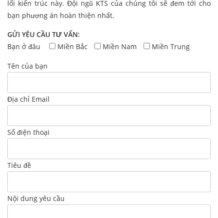
lối kiến trúc này. Đội ngũ KTS của chúng tôi sẽ đem tới cho
bạn phương án hoàn thiện nhất.
GỬI YÊU CẦU TƯ VẤN:
Bạn ở đâu
Miền Bắc
Miền Nam
Miền Trung
Tên của bạn
Địa chỉ Email
Số điện thoại
Tiêu đề
Nội dung yêu cầu