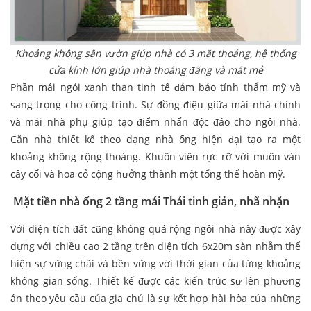
Khoảng không sân vườn giúp nhà có 3 mặt thoáng, hệ thống
cửa kính lớn giúp nhà thoáng đãng và mát mẻ
Phần mái ngói xanh than tinh tế đảm bảo tính thẩm mỹ và
sang trọng cho công trình. Sự đồng điệu giữa mái nhà chính
và mái nhà phụ giúp tạo điểm nhấn độc đáo cho ngôi nhà.
Căn nhà thiết kế theo dạng nhà ống hiện đại tạo ra một
khoảng không rộng thoáng. Khuôn viên rực rỡ với muôn vàn
cây cối và hoa cỏ cộng hưởng thành một tổng thể hoàn mỹ.
Mặt tiền nhà ống 2 tầng mái Thái tinh giản, nhã nhặn
Với diện tích đất cũng không quá rộng ngôi nhà này được xây
dựng với chiều cao 2 tầng trên diện tích 6x20m sàn nhằm thể
hiện sự vững chãi và bền vững với thời gian của từng khoảng
không gian sống. Thiết kế được các kiến trúc sư lên phương
án theo yêu cầu của gia chủ là sự kết hợp hài hòa của những