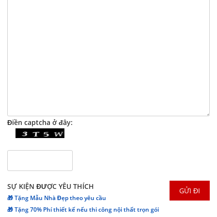
Điền captcha ở đây:
SỰ KIỆN ĐƯỢC YÊU THÍCH
🎁 Tặng Mẫu Nhà Đẹp theo yêu cầu
🎁 Tặng 70% Phí thiết kế nếu thi công nội thất trọn gói