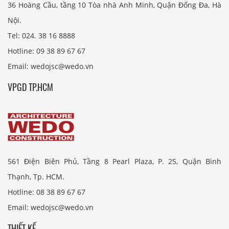
36 Hoàng Cầu, tầng 10 Tòa nhà Anh Minh, Quận Đống Đa, Hà
Nội.
Tel: 024. 38 16 8888
Hotline: 09 38 89 67 67
Email: wedojsc@wedo.vn
VPGD TP.HCM
561 Điện Biên Phủ, Tầng 8 Pearl Plaza, P. 25, Quận Bình
Thạnh, Tp. HCM.
Hotline: 08 38 89 67 67
Email: wedojsc@wedo.vn
THIẾT KẾ