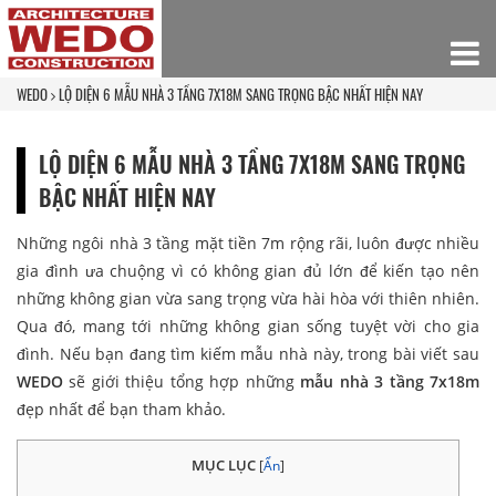
WEDO
LỘ DIỆN 6 MẪU NHÀ 3 TẦNG 7X18M SANG TRỌNG BẬC NHẤT HIỆN NAY
LỘ DIỆN 6 MẪU NHÀ 3 TẦNG 7X18M SANG TRỌNG
BẬC NHẤT HIỆN NAY
Những ngôi nhà 3 tầng mặt tiền 7m rộng rãi, luôn được nhiều
gia đình ưa chuộng vì có không gian đủ lớn để kiến tạo nên
những không gian vừa sang trọng vừa hài hòa với thiên nhiên.
Qua đó, mang tới những không gian sống tuyệt vời cho gia
đình. Nếu bạn đang tìm kiếm mẫu nhà này, trong bài viết sau
WEDO
sẽ giới thiệu tổng hợp những
mẫu nhà 3 tầng 7x18m
đẹp nhất để bạn tham khảo.
MỤC LỤC
[
Ẩn
]