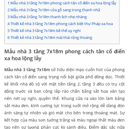
1
Mẫu nhà 3 tầng 7x18m phong cách tân cổ điển xa hoa lộng lẫy
2
Mẫu nhà 3 tầng 7x18m cửa gỗ sang trọng thanh nhã
3
Mẫu nhà 3 tầng 7x18m thanh lịch nhẹ nhàng
4
Thiết kế nhà 3 tầng 7x18m phong cách biệt thự Pháp xa hoa
5
Thiết kế nhà 3 tầng 7x18m bề thế uy nghi
6
Thiết kế nhà 3 tầng 7x18m mái thái rộng thoáng
Mẫu nhà 3 tầng 7x18m phong cách tân cổ điển
xa hoa lộng lẫy
Mẫu nhà 3 tầng 7x18m
sở hữu diện mạo cuốn hút của phong
cách tân cổ điển sang trọng nổi bật giữa phố đông đúc. Thiết
kế khối nhà đồ sộ với mặt tiền tầng 2, tầng 3 đều có trụ cột
đằng trước và ban công lắp rào chắn bằng sắt hoa văn tạo
nên nét uy nghi, quyền thế. Khung cửa ra vào lớn làm bằng
sắt màu đen, kính cường lực trong suốt mở rộng dễ dàng đón
ánh sáng tự nhiên và gió mát cho bên trong thoáng mát. Sự
kết hợp của màu sơn tường trắng và màu ngoại thất màu đen
tạo nên sự tương phản cực kỳ sành điệu. Điểm đặc sắc nữa