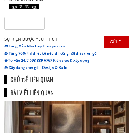
SỰ KIỆN ĐƯỢC YÊU THÍCH
🎁 Tặng Mẫu Nhà Đẹp theo yêu cầu
🎁 Tặng 70% Phí thiết kế nếu thi công nội thất trọn gói
☎️ Tư vấn 24/7 093 889 6767 Kiến trúc & Xây dựng
🎁 Xây dựng trọn gói - Design & Build
CHỦ ĐỀ LIÊN QUAN
BÀI VIẾT LIÊN QUAN