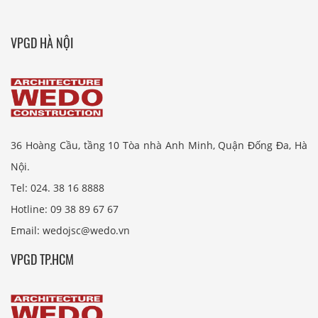
VPGD HÀ NỘI
36 Hoàng Cầu, tầng 10 Tòa nhà Anh Minh, Quận Đống Đa, Hà
Nội.
Tel: 024. 38 16 8888
Hotline: 09 38 89 67 67
Email: wedojsc@wedo.vn
VPGD TP.HCM