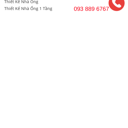
Thiết Kế Nhà Ống
Thiết Kế Nhà Ống 1 Tầng
Thiết Kế Nhà Ống 2 Tầng
Thiết Kế Nhà 2 Tầng
Thiết Kế Biệt Thự
Thiết Kế Biệt Thự 2 Tầng
Thiết Kế Biệt Thự 3 Tầng
Thiết Kế & Thi công Văn Phòng
DANH MỤC THI CÔNG
Thi Công Nội Thất
Thi Công Nội Thất Biệt Thự
Thi Công Nội Thất Chung Cư
Thi Công Nội Thất Căn Hộ
Xây Nhà Cấp 4
Xây Nhà Biệt Thự
Xây Nhà Phố
Xây Nhà 2 Tầng