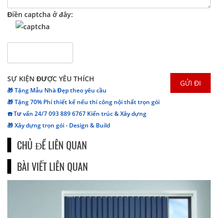
Điền captcha ở đây:
SỰ KIỆN ĐƯỢC YÊU THÍCH
🎁 Tặng Mẫu Nhà Đẹp theo yêu cầu
🎁 Tặng 70% Phí thiết kế nếu thi công nội thất trọn gói
☎️ Tư vấn 24/7 093 889 6767 Kiến trúc & Xây dựng
🎁 Xây dựng trọn gói - Design & Build
CHỦ ĐỀ LIÊN QUAN
BÀI VIẾT LIÊN QUAN