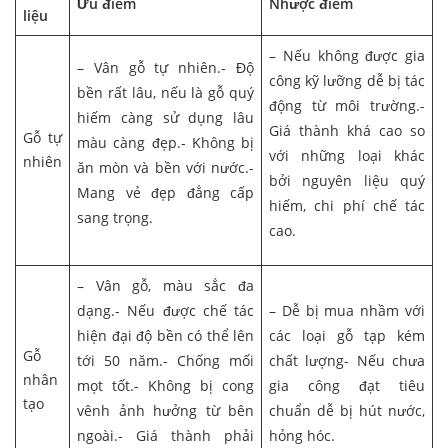
Ưu điểm
Nhược điểm
liệu
– Nếu không được gia
– Vân gỗ tự nhiên.- Độ
công kỹ lưỡng dễ bị tác
bền rất lâu, nếu là gỗ quý
động từ môi trường.-
hiếm càng sử dụng lâu
Giá thành khá cao so
Gỗ tự
màu càng đẹp.- Không bị
với những loại khác
nhiên
ăn mòn và bền với nước.-
bởi nguyên liệu quý
Mang vẻ đẹp đẳng cấp
hiếm, chi phí chế tác
sang trọng.
cao.
– Vân gỗ, màu sắc đa
dạng.- Nếu được chế tác
– Dễ bị mua nhầm với
hiện đại độ bền có thể lên
các loại gỗ tạp kém
Gỗ
tới 50 năm.- Chống mối
chất lượng- Nếu chưa
nhân
mọt tốt.- Không bị cong
gia công đạt tiêu
tạo
vênh ảnh hưởng từ bên
chuẩn dễ bị hút nước,
ngoài.- Giá thành phải
hỏng hóc.