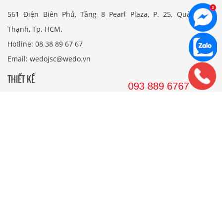
561 Điện Biên Phủ, Tầng 8 Pearl Plaza, P. 25, Quận Bình
Thạnh, Tp. HCM.
Hotline: 08 38 89 67 67
Email: wedojsc@wedo.vn
THIẾT KẾ
Nhà Cấp 4 Mái Thái
Mẫu Nhà Cấp 4 Có Gác Lửng
Nhà Cấp 4 Nông Thôn
Nhà 2 Tầng Mái Thái
Mẫu Nhà 2 Tầng Nông Thôn
Mẫu Nhà Ống Đẹp 3 Tầng
Mẫu Nhà 3 Tầng Đẹp Nhất
THI CÔNG