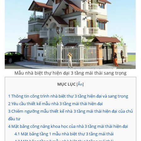
Mẫu nhà biệt thự hiện đại 3 tầng mái thái sang trọng
MỤC LỤC
[
Ẩn
]
1
Thông tin công trình nhà biệt thự 3 tầng hiện đại và sang trọng
2
Yêu cầu thiết kế mẫu nhà 3 tầng mái thái hiện đại
3
Chiêm ngưỡng mẫu thiết kế nhà 3 tầng mái thái hiện đại của chủ
đầu tư
4
Mặt bằng công năng khoa học của nhà 3 tầng mái thái hiện đại
4.1
Mặt bằng tầng 1 mẫu nhà biệt thự 3 tầng mái thái