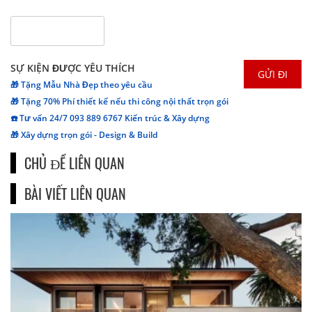
SỰ KIỆN ĐƯỢC YÊU THÍCH
🎁 Tặng Mẫu Nhà Đẹp theo yêu cầu
🎁 Tặng 70% Phí thiết kế nếu thi công nội thất trọn gói
☎️ Tư vấn 24/7 093 889 6767 Kiến trúc & Xây dựng
🎁 Xây dựng trọn gói - Design & Build
CHỦ ĐỀ LIÊN QUAN
BÀI VIẾT LIÊN QUAN