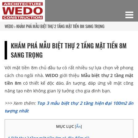
WEDO
KHÁM PHÁ MẪU BIỆT THỰ 2 TẦNG MẶT TIỀN 8M SANG TRỌNG
KHÁM PHÁ MẪU BIỆT THỰ 2 TẦNG MẶT TIỀN 8M
SANG TRỌNG
Với mặt tiền 8m chủ đầu tư có rất nhiều sự lựa chọn về phong
cách cho ngôi nhà.
WEDO
giới thiệu
Mẫu biệt thự 2 tầng mặt
tiền 8m
có thiết kế độc đáo, ấn tượng, đáp ứng về mặt công
năng tạo nên không gian lý tưởng cho gia đình bạn.
>>> Xem thêm:
Top 3 mẫu biệt thự 2 tầng hiện đại 100m2 ấn
tượng nhất
MỤC LỤC
[
Ẩn
]