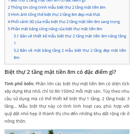
1
Biệt thự 2 tầng mặt tiền 8m có đặc điểm gì?
2
Thông tin công trình mẫu biệt thự 2 tầng mặt tiền 8m
3
Hình ảnh tổng thể biệt thự 2 tầng 8m đẹp mái thái
4
Phối cảnh 3D của mẫu biệt thự 2 tầng mặt tiền 8m sang trọng
5
Phần mặt bằng công năng của biệt thự mặt tiền 8m
5.1
Bản vẽ thiết kế mẫu biệt thự 2 tầng mặt tiền 8m năng tầng
1
5.2
Bản vẽ mặt bằng tầng 2 mẫu biệt thự 2 tầng đẹp mặt tiền
8m
Biệt thự 2 tầng mặt tiền 8m có đặc điểm gì?
Tính phổ biến:
Phần lớn các biệt thự mặt tiền 8m có diện tích
xây dựng khá nhỏ, chỉ từ 80-150m2 mỗi mặt sàn. Tùy theo nhu
cầu sử dụng mà có thể thiết kế biệt thự 1 tầng, 2 tầng hoặc 3
tầng… Mẫu biệt thự này có tính linh hoạt cao, phù hợp với
quỹ đất nhỏ hẹp ở thành thị cho đến những khu đất rộng rãi ở
nông thôn.