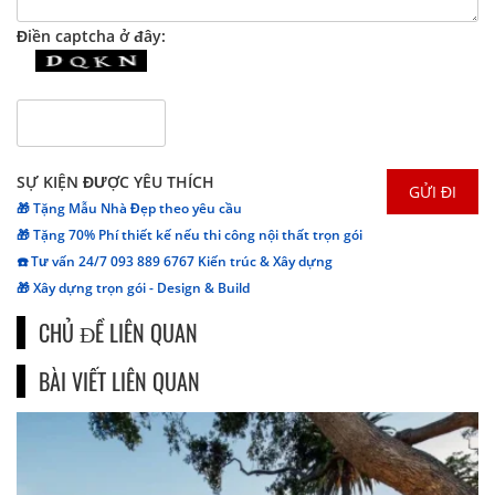
Điền captcha ở đây:
SỰ KIỆN ĐƯỢC YÊU THÍCH
🎁 Tặng Mẫu Nhà Đẹp theo yêu cầu
🎁 Tặng 70% Phí thiết kế nếu thi công nội thất trọn gói
☎️ Tư vấn 24/7 093 889 6767 Kiến trúc & Xây dựng
🎁 Xây dựng trọn gói - Design & Build
CHỦ ĐỀ LIÊN QUAN
BÀI VIẾT LIÊN QUAN