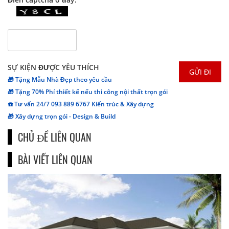
SỰ KIỆN ĐƯỢC YÊU THÍCH
🎁 Tặng Mẫu Nhà Đẹp theo yêu cầu
🎁 Tặng 70% Phí thiết kế nếu thi công nội thất trọn gói
☎️ Tư vấn 24/7 093 889 6767 Kiến trúc & Xây dựng
🎁 Xây dựng trọn gói - Design & Build
CHỦ ĐỀ LIÊN QUAN
BÀI VIẾT LIÊN QUAN