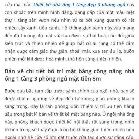
cửa mà mẫu
thiết kế nhà ống 1 tầng đẹp 3 phòng ngủ
này
còn khoác trên mình hình dáng, dáng dấp của một mẫu biệt
thự 1 tầng sân vườn nếu nhìn từ xa bởi xung quanh có rất
nhiều cây xanh, tiểu cảnh. Hệ không gian xanh này vừa mang
đến độ thoáng, độ mát vừa tạo được sự hài hoà, cân đối giữa
kiến trúc và thiên nhiên để giúp bất cứ ai cũng có thể cảm
nhận được cảm giác thư giãn, thoải mái, xua tan âu lo, buồn
phiền mỗi khi được hoà mình, thả hồn cùng thiên nhiên.
Bản vẽ chi tiết bố trí mặt bằng công năng nhà
ống 1 tầng 3 phòng ngủ mặt tiền 8m
Bước qua bậc tam cấp trước sảnh chính của ngôi nhà, bạn sẽ
được chiêm ngưỡng vẻ đẹp đến từ không gian phòng khách
sang trọng. Đây là căn phòng luôn chiếm vị trí ưu tiên hàng
đầu trong bất kì bản vẽ thiết kế mặt bằng nào. Ở ngôi nhà ống
này, phòng khách được thiết kế nội thất rất sang trọng, nhìn
từ bên trong sẽ thấy được toàn bộ không gian thiên nhiên bên
ngoài nhờ hệ cửa sổ lớn đặt trước cửa tạo được sự đẳng cấp,