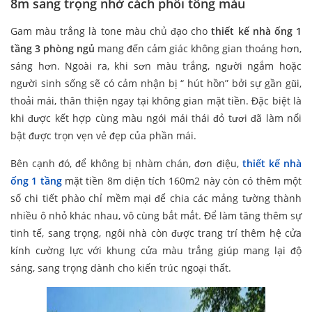
8m sang trọng nhờ cách phối tông màu
Gam màu trắng là tone màu chủ đạo cho
thiết kế nhà ống 1
tầng 3 phòng ngủ
mang đến cảm giác không gian thoáng hơn,
sáng hơn. Ngoài ra, khi sơn màu trắng, người ngắm hoặc
người sinh sống sẽ có cảm nhận bị “ hút hồn” bởi sự gần gũi,
thoải mái, thân thiện ngay tại không gian mặt tiền. Đặc biệt là
khi được kết hợp cùng màu ngói mái thái đỏ tươi đã làm nổi
bật được trọn vẹn vẻ đẹp của phần mái.
Bên cạnh đó, để không bị nhàm chán, đơn điệu,
thiết kế nhà
ống 1 tầng
mặt tiền 8m diện tích 160m2 này còn có thêm một
số chi tiết phào chỉ mềm mại để chia các mảng tường thành
nhiều ô nhỏ khác nhau, vô cùng bắt mắt. Để làm tăng thêm sự
tinh tế, sang trọng, ngôi nhà còn được trang trí thêm hệ cửa
kính cường lực với khung cửa màu trắng giúp mang lại độ
sáng, sang trọng dành cho kiến trúc ngoại thất.