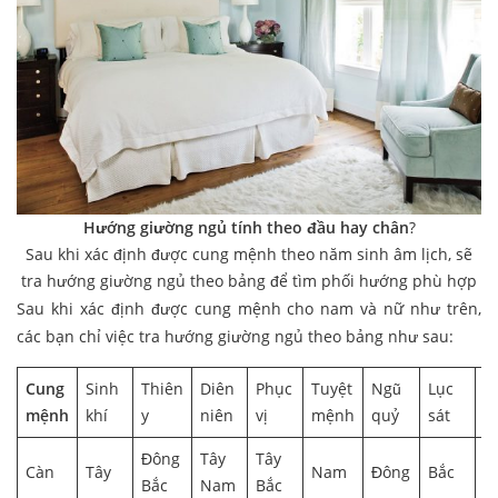
Hướng giường ngủ tính theo đầu hay chân
?
Sau khi xác định được cung mệnh theo năm sinh âm lịch, sẽ
tra hướng giường ngủ theo bảng để tìm phối hướng phù hợp
Sau khi xác định được cung mệnh cho nam và nữ như trên,
các bạn chỉ việc tra hướng giường ngủ theo bảng như sau:
Cung
Sinh
Thiên
Diên
Phục
Tuyệt
Ngũ
Lục
H
mệnh
khí
y
niên
vị
mệnh
quỷ
sát
h
Đông
Tây
Tây
Đ
Càn
Tây
Nam
Đông
Bắc
Bắc
Nam
Bắc
N