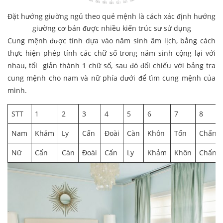
Đặt hướng giường ngủ theo quẻ mệnh là cách xác định hướng
giường cơ bản được nhiều kiến trúc sư sử dụng
Cung mệnh được tính dựa vào năm sinh âm lịch, bằng cách
thực hiện phép tính các chữ số trong năm sinh cộng lại với
nhau, tối giản thành 1 chữ số, sau đó đối chiếu với bảng tra
cung mệnh cho nam và nữ phía dưới để tìm cung mệnh của
mình.
STT
1
2
3
4
5
6
7
8
Nam
Khảm
Ly
Cấn
Đoài
Càn
Khôn
Tốn
Chấn
Nữ
Cấn
Càn
Đoài
Cấn
Ly
Khảm
Khôn
Chấn