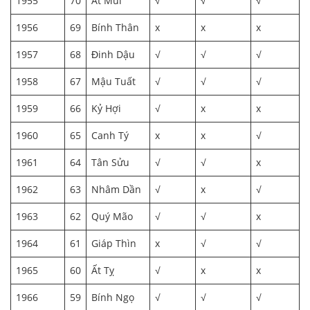
1955
70
Ất Mùi
√
√
√
1956
69
Bính Thân
x
x
x
1957
68
Đinh Dậu
√
√
√
1958
67
Mậu Tuất
√
√
√
1959
66
Kỷ Hợi
√
x
x
1960
65
Canh Tý
x
x
√
1961
64
Tân Sửu
√
√
x
1962
63
Nhâm Dần
√
x
√
1963
62
Quý Mão
√
√
x
1964
61
Giáp Thìn
x
√
√
1965
60
Ất Tỵ
√
x
x
1966
59
Bính Ngọ
√
√
√