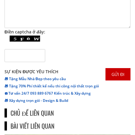
Điền captcha ở đây:
SỰ KIỆN ĐƯỢC YÊU THÍCH
🎁 Tặng Mẫu Nhà Đẹp theo yêu cầu
🎁 Tặng 70% Phí thiết kế nếu thi công nội thất trọn gói
☎️ Tư vấn 24/7 093 889 6767 Kiến trúc & Xây dựng
🎁 Xây dựng trọn gói - Design & Build
CHỦ ĐỀ LIÊN QUAN
BÀI VIẾT LIÊN QUAN