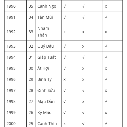
1990
35
Canh Ngọ
√
√
x
1991
34
Tân Mùi
√
√
√
Nhâm
1992
33
x
x
x
Thân
1993
32
Quý Dậu
√
x
√
1994
31
Giáp Tuất
√
√
√
1995
30
Ất Hợi
√
x
x
1996
29
Bính Tý
x
x
√
1997
28
Đinh Sửu
√
√
x
1998
27
Mậu Dần
√
x
√
1999
26
Kỷ Mão
√
√
x
2000
25
Canh Thìn
x
√
√