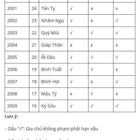
2001
24
Tân Tỵ
√
x
x
2002
23
Nhâm Ngọ
√
x
√
2003
22
Quý Mùi
√
√
√
2004
21
Giáp Thân
x
x
x
2005
20
Ất Dậu
√
√
√
2006
19
Bính Tuất
√
√
x
2007
18
Đinh Hợi
√
x
√
2008
17
Mậu Tý
x
√
x
2009
16
Kỷ Sửu
√
√
√
Lưu ý:
– Dấu “√”: Gia chủ không phạm phải hạn xấu