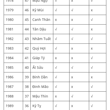
1978
47
Mậu Ngọ
√
x
√
1979
46
Kỷ Mùi
√
√
x
1980
45
Canh Thân
x
x
√
1981
44
Tân Dậu
√
√
x
1982
43
Nhâm Tuất
√
√
√
1983
42
Quý Hợi
√
x
x
1984
41
Giáp Tý
x
x
√
1985
40
Ất Sửu
√
√
√
1986
39
Bính Dần
√
x
x
1987
38
Đinh Mão
√
x
√
1988
37
Mậu Thìn
x
√
√
1989
36
Kỷ Tỵ
√
x
√