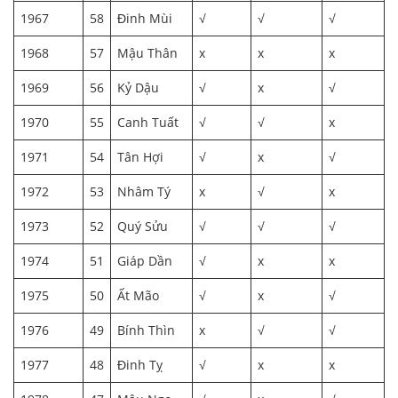
1967
58
Đinh Mùi
√
√
√
1968
57
Mậu Thân
x
x
x
1969
56
Kỷ Dậu
√
x
√
1970
55
Canh Tuất
√
√
x
1971
54
Tân Hợi
√
x
√
1972
53
Nhâm Tý
x
√
x
1973
52
Quý Sửu
√
√
√
1974
51
Giáp Dần
√
x
x
1975
50
Ất Mão
√
x
√
1976
49
Bính Thìn
x
√
√
1977
48
Đinh Tỵ
√
x
x