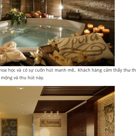
 khoa học và có sự cuốn hút manh mẽ,. Khách hàng cảm thấy thư thá
 mộng và thu hút này.