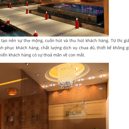
ạo nên sự thơ mộng, cuốn hút và thu hút khách hàng. Từ thị giá
h phục khách hàng, chất lượng dịch vụ chưa đủ, thiết kế không g
khiến khách hàng có sự thoả mãn về con mắt.