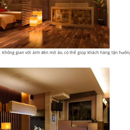
ạn. Không gian với ánh đèn mờ ảo, có thể giúp khách hàng tận hưởn