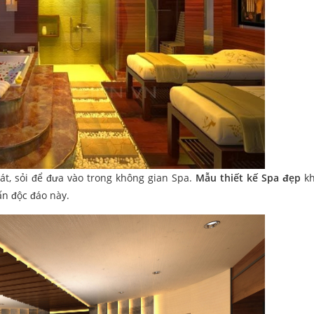
át, sỏi để đưa vào trong không gian Spa.
Mẫu thiết kế Spa đẹp
kh
ấn độc đáo này.