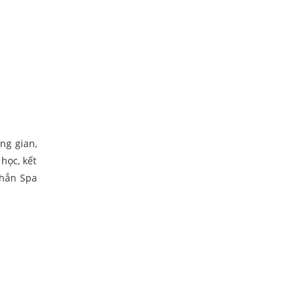
ng gian,
 học, kết
chắn Spa