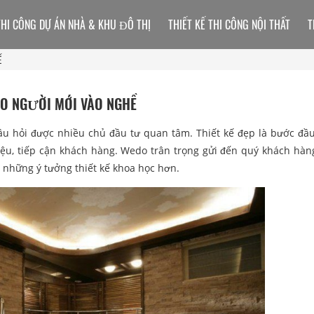
THI CÔNG DỰ ÁN NHÀ & KHU ĐÔ THỊ
THIẾT KẾ THI CÔNG NỘI THẤT
T
Ề
HO NGƯỜI MỚI VÀO NGHỀ
câu hỏi được nhiều chủ đầu tư quan tâm. Thiết kế đẹp là bước đầu
iệu, tiếp cận khách hàng. Wedo trân trọng gửi đến quý khách hà
m những ý tưởng thiết kế khoa học hơn.