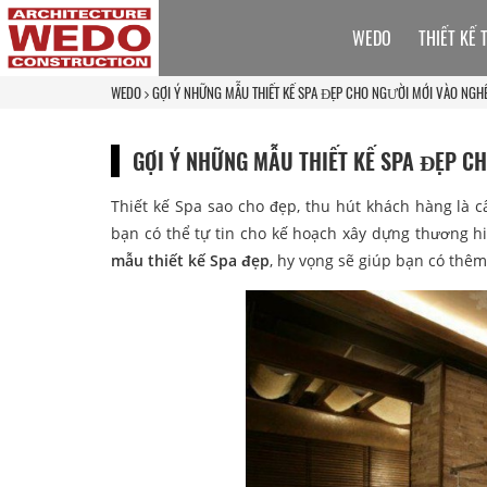
WEDO
THIẾT KẾ 
WEDO
GỢI Ý NHỮNG MẪU THIẾT KẾ SPA ĐẸP CHO NGƯỜI MỚI VÀO NGH
GỢI Ý NHỮNG MẪU THIẾT KẾ SPA ĐẸP C
Thiết kế Spa sao cho đẹp, thu hút khách hàng là 
bạn có thể tự tin cho kế hoạch xây dựng thương h
mẫu thiết kế Spa đẹp
, hy vọng sẽ giúp bạn có thê