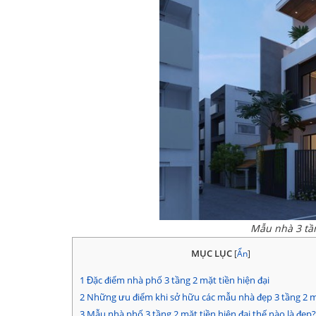
Mẫu nhà 3 tần
MỤC LỤC
[
Ẩn
]
1
Đặc điểm nhà phố 3 tầng 2 mặt tiền hiện đại
2
Những ưu điểm khi sở hữu các mẫu nhà đẹp 3 tầng 2 m
3
Mẫu nhà phố 3 tầng 2 mặt tiền hiện đại thế nào là đẹp?