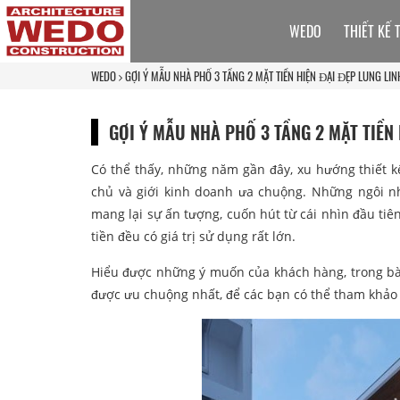
WEDO
THIẾT KẾ 
WEDO
GỢI Ý MẪU NHÀ PHỐ 3 TẦNG 2 MẶT TIỀN HIỆN ĐẠI ĐẸP LUNG LIN
GỢI Ý MẪU NHÀ PHỐ 3 TẦNG 2 MẶT TIỀN
Có thể thấy, những năm gần đây, xu hướng thiết k
chủ và giới kinh doanh ưa chuộng. Những ngôi n
mang lại sự ấn tượng, cuốn hút từ cái nhìn đầu tiê
tiền đều có giá trị sử dụng rất lớn.
Hiểu được những ý muốn của khách hàng, trong bài
được ưu chuộng nhất, để các bạn có thể tham khảo 