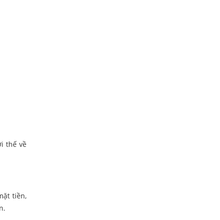
i thế về
ặt tiền,
n.