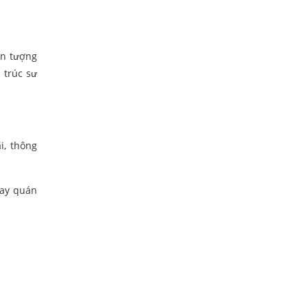
ấn tượng
 trúc sư
i, thông
hay quán