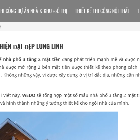
THI CÔNG DỰ ÁN NHÀ & KHU ĐÔ THỊ
THIẾT KẾ THI CÔNG NỘI THẤT
T
H
 HIỆN ĐẠI ĐẸP LUNG LINH
ế
nhà phố 3 tầng 2 mặt tiền
đang phát triển mạnh mẽ và được n
hà được mở rộng 2 bên mặt tiền được thiết kế theo phong cách 
n. Không những vậy, vì được xây dựng ở vị trí đắc địa, những căn n
 viết này,
WEDO
sẽ tổng hợp một số mẫu nhà phố 3 tầng 2 mặt t
và hình thành những ý tưởng thiết kế cho ngôi nhà của mình.