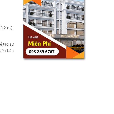
có 2 mặt
ể tạo sự
buôn bán