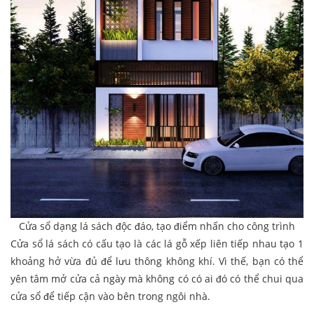
Cửa sổ dạng lá sách độc đáo, tạo điểm nhấn cho công trình
Cửa sổ lá sách có cấu tạo là các lá gỗ xếp liên tiếp nhau tạo 1
khoảng hở vừa đủ để lưu thông không khí. Vì thế, bạn có thể
yên tâm mở cửa cả ngày mà không có có ai đó có thể chui qua
cửa sổ để tiếp cận vào bên trong ngôi nhà.