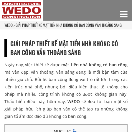
WEDO
GIẢI PHÁP THIẾT KẾ MẶT TIỀN NHÀ KHÔNG CÓ BAN CÔNG VẪN THOÁNG SÁNG
GIẢI PHÁP THIẾT KẾ MẶT TIỀN NHÀ KHÔNG CÓ
BAN CÔNG VẪN THOÁNG SÁNG
Ngày nay, việc thiết kế được
mặt tiền nhà không có ban công
mà vẫn đẹp, vẫn thoáng, vẫn sáng đang là mối bận tâm của
nhiều gia chủ. Bởi lẽ, ban công đóng vai trò rất lớn trong các
kiến trúc nhà phố, nhưng bởi điều kiện thực tế không cho
phép mà nhiều công trình không có được không gian này.
Thấu hiểu điều này, hôm nay,
WEDO
sẽ đưa tới bạn một số
giải pháp hữu ích giúp bạn vẫn có thể tạo ra những không
gian tổ ấm độc đáo dù không có ban công.
MỤC LỤC
[
Ẩn
]