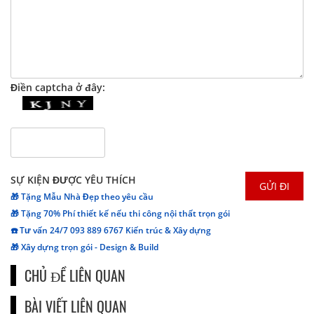
Điền captcha ở đây:
SỰ KIỆN ĐƯỢC YÊU THÍCH
🎁 Tặng Mẫu Nhà Đẹp theo yêu cầu
🎁 Tặng 70% Phí thiết kế nếu thi công nội thất trọn gói
☎️ Tư vấn 24/7 093 889 6767 Kiến trúc & Xây dựng
🎁 Xây dựng trọn gói - Design & Build
CHỦ ĐỀ LIÊN QUAN
BÀI VIẾT LIÊN QUAN