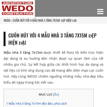
WEDO
CUỐN HÚT VỚI 4 MẪU NHÀ 3 TẦNG 7X15M ĐẸP HIỆN ĐẠI
CUỐN HÚT VỚI 4 MẪU NHÀ 3 TẦNG 7X15M ĐẸP
HIỆN ĐẠI
Mẫu nhà 3 tầng 7x15m
được thiết kế theo lối kiến trúc hiện
đại đang là xu hướng đón nhận được sự quan tâm của rất
nhiều gia chủ. Sự kết hợp giữa các khối hình học đa dạng và
vật liệu có tính ứng dụng cao đã mang đến diện mạo cực cuốn
hút. Hãy cùng WEDO chiêm ngưỡng những mẫu nhà đẹp tiêu
biểu đó ngay trong bài viết sau.
MỤC LỤC
[
Ẩn
]
1
Mẫu nhà 3 tầng 7x15m độc đáo, phá cách