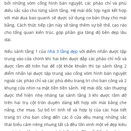
bởi những vòm cổng hình bán nguyệt, các phào chỉ và phù
điêu sắc sảo cho từng sảnh tầng. Hệ mái dốc lợp ngói kết hợp
với mái đua bao quanh sẽ được sử dụng cơ bản thay cho mái
bằng. Cách thức tiếp cận này sẽ tăng thêm sự bề thế, cao ráo
cho tổng quan kiến trúc, góp phần gia tăng độ bền đẹp lâu
dài.
Nếu sảnh tầng 1 của
nhà 3 tầng đẹp
với điểm nhấn được tập
trung vào cửa chính khi hai bên được đắp các phào chỉ nổi và
được rầm đỡ trên hai đế cột khỏe khoắn thì tại sảnh tầng 2
điểm nhấn lại được tập trung vào cổng vòm hình bán nguyệt
ngoài các phào chỉ và các phù điêu trang trí cho ban công và 2
khung cửa nhìn ra mặt tiền tiền sảnh. Hệ mái dốc sân thượng
được thể hiện nhẹ nhàng tại sảnh tầng 3 khi được rầm đỡ
trên hai trụ cột tròn duyên dáng kết hợp với mái bằng che
nắng, che mưa. Sự bố trí tinh tế và hợp lý của các họa tiết
trang trí cho ban công đến các ô cửa đều mang những sắc
thái biểu cảm riêng nhưng tất cả đều tôn vinh một vẻ đẹp kiêu