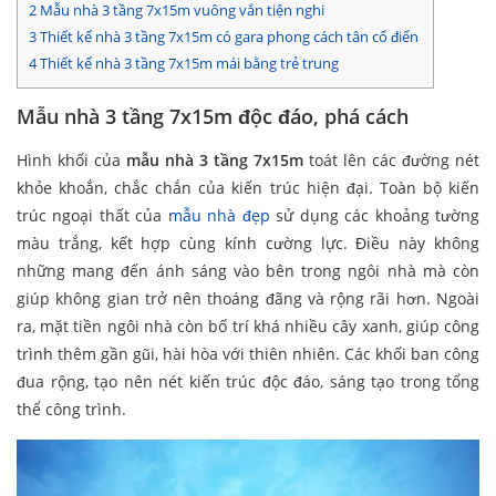
2
Mẫu nhà 3 tầng 7x15m vuông vắn tiện nghi
3
Thiết kế nhà 3 tầng 7x15m có gara phong cách tân cổ điển
4
Thiết kế nhà 3 tầng 7x15m mái bằng trẻ trung
Mẫu nhà 3 tầng 7x15m độc đáo, phá cách
Hình khối của
mẫu nhà 3 tầng 7x15m
toát lên các đường nét
khỏe khoắn, chắc chắn của kiến trúc hiện đại. Toàn bộ kiến
trúc ngoại thất của
mẫu nhà đẹp
sử dụng các khoảng tường
màu trắng, kết hợp cùng kính cường lực. Điều này không
những mang đến ánh sáng vào bên trong ngôi nhà mà còn
giúp không gian trở nên thoáng đãng và rộng rãi hơn. Ngoài
ra, mặt tiền ngôi nhà còn bố trí khá nhiều cây xanh, giúp công
trình thêm gần gũi, hài hòa với thiên nhiên. Các khối ban công
đua rộng, tạo nên nét kiến trúc độc đáo, sáng tạo trong tổng
thể công trình.