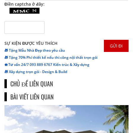
Điền captcha ở đây:
SỰ KIỆN ĐƯỢC YÊU THÍCH
🎁 Tặng Mẫu Nhà Đẹp theo yêu cầu
🎁 Tặng 70% Phí thiết kế nếu thi công nội thất trọn gói
☎️ Tư vấn 24/7 093 889 6767 Kiến trúc & Xây dựng
🎁 Xây dựng trọn gói - Design & Build
CHỦ ĐỀ LIÊN QUAN
BÀI VIẾT LIÊN QUAN