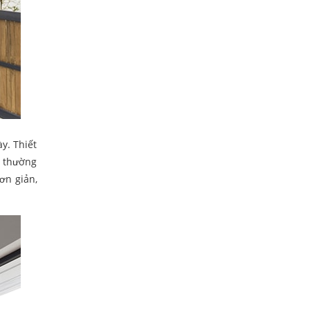
y. Thiết
i thường
ơn giản,