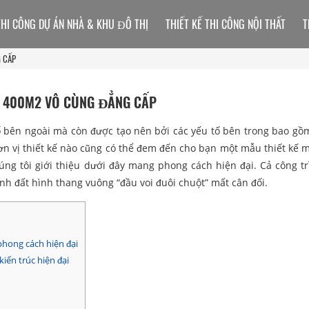
THI CÔNG DỰ ÁN NHÀ & KHU ĐÔ THỊ
THIẾT KẾ THI CÔNG NỘI THẤT
T
 CẤP
Ự 400M2 VÔ CÙNG ĐẲNG CẤP
ố bên ngoài mà còn được tạo nên bởi các yếu tố bên trong bao gồ
ơn vị thiết kế nào cũng có thể đem đến cho bạn một mẫu thiết kế m
ng tôi giới thiệu dưới đây mang phong cách hiện đại. Cả công t
nh đất hình thang vuông “đầu voi đuôi chuột” mất cân đối.
phong cách hiện đại
iến trúc hiện đại