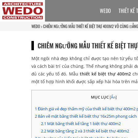
WEDO
THIẾT KẾ 
WEDO
CHIÊM NGƯỠNG MẪU THIẾT KẾ BIỆT THỰ 400M2 VÔ CÙNG ĐẲNG
CHIÊM NGƯỠNG MẪU THIẾT KẾ BIỆT TH
Một ngôi nhà đẹp không chỉ được tạo nên từ yếu t
và cách bài trí của chúng. Thế nhưng không phải đ
đủ các yếu tố đó. Mẫu
thiết kế biệt thự 400m2
chú
một tổ hợp hình khối được sắp xếp hài hòa trên mả
MỤC LỤC
[
Ẩn
]
1
Đánh giá vẻ đẹp thẩm mỹ của thiết kế biệt thự 400m2 
2
Bản vẽ mặt bằng thiết kế biệt thự 16x25m phong cách k
2.1
Mặt bằng thiết kế tầng 1 biệt thự 400m2
2.2
Mặt bằng tầng 2 và 3 thiết kế biệt thự 400m2