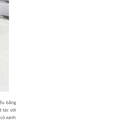
iểu bằng
t tác với
 cỏ xanh