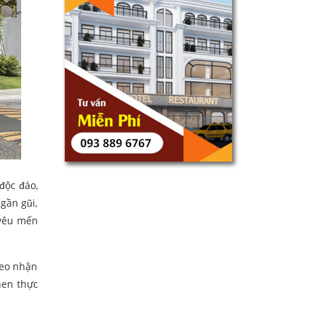
độc đáo,
gần gũi,
 yêu mến
heo nhận
hen thực