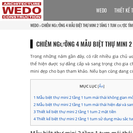
WEDO
THIẾT KẾ 
WEDO
CHIÊM NGƯỠNG 4 MẪU BIỆT THỰ MINI 2 TẦNG 1 TUM ĐƯỢC TÌM
CHIÊM NGƯỠNG 4 MẪU BIỆT THỰ MINI 2
Trong những năm gần đây, có rất nhiều gia chủ ư
thể hiện được sự đẳng cấp và sang trọng cho gia c
mini đẹp cho bạn tham khảo. Nếu bạn cũng đang có 
MỤC LỤC
[
Ẩn
]
1
Mẫu biệt thự mini 2 tầng 1 tum mái thái không gian mở
2
Mẫu biệt thự mini 2 tầng 1 tum mái thái hiện đại và sa
3
Thiết kế biệt thự mini 2 tầng 1 tum 2 mặt tiền
4
Thiết kế biệt thự mini 2 tầng 1 tum sử dụng màu sắc 