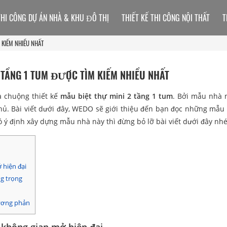
THI CÔNG DỰ ÁN NHÀ & KHU ĐÔ THỊ
THIẾT KẾ THI CÔNG NỘI THẤT
T
 KIẾM NHIỀU NHẤT
 TẦNG 1 TUM ĐƯỢC TÌM KIẾM NHIỀU NHẤT
a chuộng thiết kế
mẫu biệt thự mini 2 tầng 1 tum
. Bởi mẫu nhà 
hủ. Bài viết dưới đây, WEDO sẽ giới thiệu đến bạn đọc những mẫu 
ý định xây dựng mẫu nhà này thì đừng bỏ lỡ bài viết dưới đây nhé
 hiện đại
ng trọng
tương phản