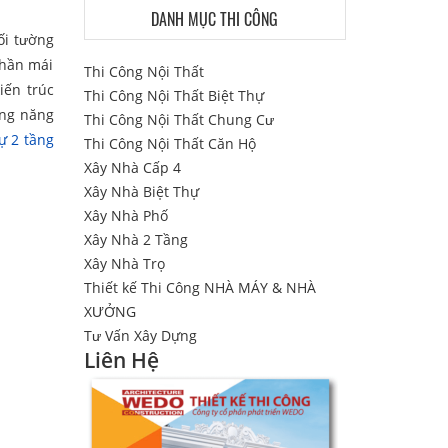
DANH MỤC THI CÔNG
ối tường
Phần mái
Thi Công Nội Thất
iến trúc
Thi Công Nội Thất Biệt Thự
ông năng
Thi Công Nội Thất Chung Cư
hự 2 tầng
Thi Công Nội Thất Căn Hộ
Xây Nhà Cấp 4
Xây Nhà Biệt Thự
Xây Nhà Phố
Xây Nhà 2 Tầng
Xây Nhà Trọ
Thiết kế Thi Công NHÀ MÁY & NHÀ
XƯỞNG
Tư Vấn Xây Dựng
Liên Hệ