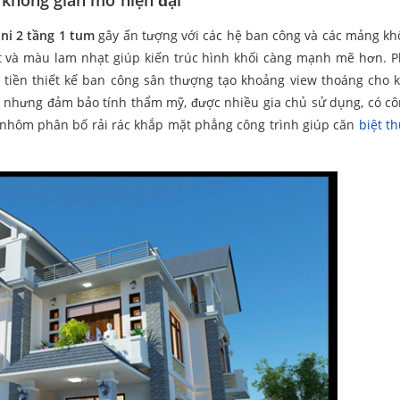
 không gian mở hiện đại
ni 2 tầng 1 tum
gây ấn tượng với các hệ ban công và các mảng kh
t và màu lam nhạt giúp kiến trúc hình khối càng mạnh mẽ hơn. 
 tiền thiết kế ban công sân thượng tạo khoảng view thoáng cho k
n nhưng đảm bảo tính thẩm mỹ, được nhiều gia chủ sử dụng, có c
 nhôm phân bố rải rác khắp mặt phẳng công trình giúp căn
biệt t