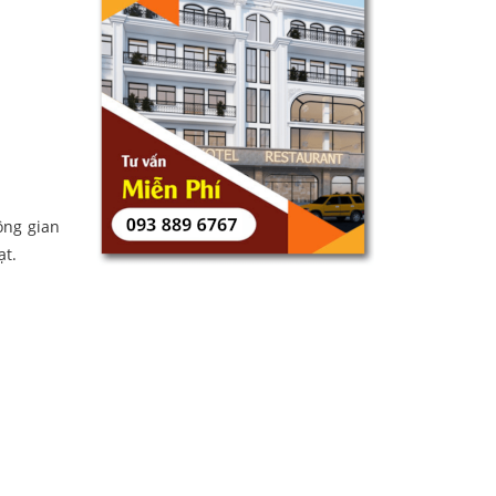
ông gian
ạt.