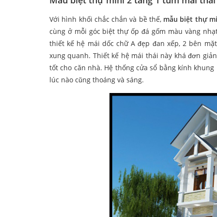
Mẫu biệt thự mini 2 tầng 1 tum mái thái
Với hình khối chắc chắn và bề thế,
mẫu biệt thự mi
cùng ở mỗi góc biệt thự ốp đá gốm màu vàng nhạ
thiết kế hệ mái dốc chữ A đẹp đan xếp, 2 bên mặt
xung quanh. Thiết kế hệ mái thái này khá đơn giả
tốt cho căn nhà. Hệ thống cửa sổ bằng kính khung
lúc nào cũng thoáng và sáng.