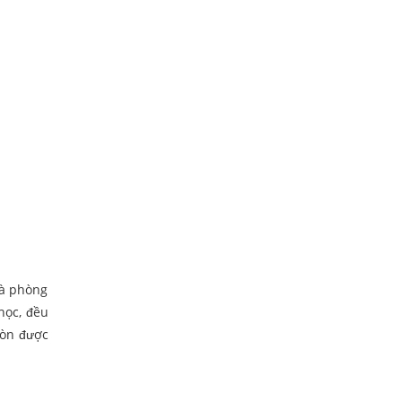
là phòng
học, đều
còn được