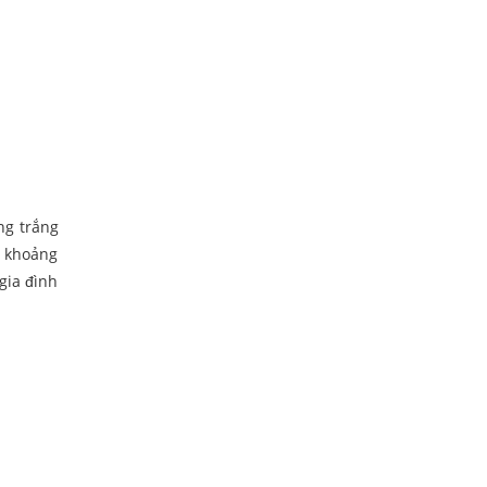
ng trắng
à khoảng
gia đình