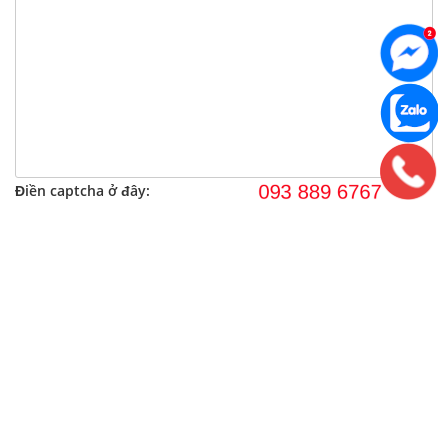
Điền captcha ở đây:
SỰ KIỆN ĐƯỢC YÊU THÍCH
🎁 Tặng Mẫu Nhà Đẹp theo yêu cầu
🎁 Tặng 70% Phí thiết kế nếu thi công nội thất trọn gói
☎️ Tư vấn 24/7 093 889 6767 Kiến trúc & Xây dựng
🎁 Xây dựng trọn gói - Design & Build