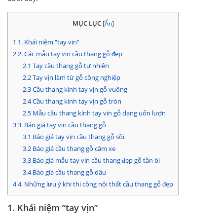
MỤC LỤC
[
Ẩn
]
1
1. Khái niệm “tay vịn”
2
2. Các mẫu tay vịn cầu thang gỗ đẹp
2.1
Tay cầu thang gỗ tự nhiên
2.2
Tay vịn làm từ gỗ công nghiệp
2.3
Cầu thang kính tay vịn gỗ vuông
2.4
Cầu thang kính tay vịn gỗ tròn
2.5
Mẫu cầu thang kính tay vịn gỗ dạng uốn lượn
3
3. Báo giá tay vịn cầu thang gỗ
3.1
Báo giá tay vịn cầu thang gỗ sồi
3.2
Báo giá cầu thang gỗ căm xe
3.3
Báo giá mẫu tay vịn cầu thang đẹp gỗ tần bì
3.4
Báo giá cầu thang gỗ dâu
4
4. Những lưu ý khi thi công nội thất cầu thang gỗ đẹp
1. Khái niệm “tay vịn”