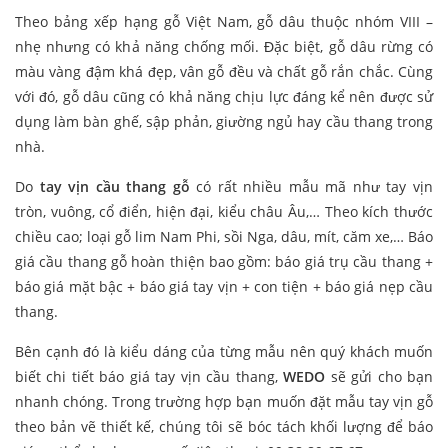
Theo bảng xếp hạng gỗ Việt Nam, gỗ dâu thuộc nhóm VIII –
nhẹ nhưng có khả năng chống mối. Đặc biệt, gỗ dâu rừng có
màu vàng đậm khá đẹp, vân gỗ đều và chất gỗ rắn chắc. Cùng
với đó, gỗ dâu cũng có khả năng chịu lực đáng kể nên được sử
dụng làm bàn ghế, sập phản, giường ngủ hay cầu thang trong
nhà.
Do
tay vịn cầu thang gỗ
có rất nhiều mẫu mã như tay vịn
tròn, vuông, cổ điển, hiện đại, kiểu châu Âu,… Theo kích thước
chiều cao; loại gỗ lim Nam Phi, sồi Nga, dâu, mít, căm xe,… Báo
giá cầu thang gỗ hoàn thiện bao gồm: báo giá trụ cầu thang +
báo giá mặt bậc + báo giá tay vịn + con tiện + báo giá nẹp cầu
thang.
Bên cạnh đó là kiểu dáng của từng mẫu nên quý khách muốn
biết chi tiết báo giá tay vịn cầu thang,
WEDO
sẽ gửi cho bạn
nhanh chóng. Trong trường hợp bạn muốn đặt mẫu tay vịn gỗ
theo bản vẽ thiết kế, chúng tôi sẽ bóc tách khối lượng để báo