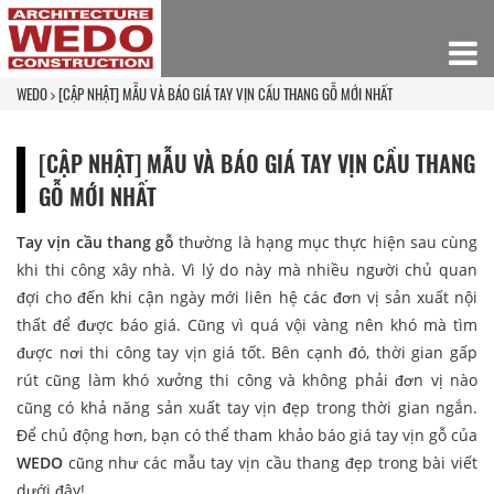
WEDO
[CẬP NHẬT] MẪU VÀ BÁO GIÁ TAY VỊN CẦU THANG GỖ MỚI NHẤT
[CẬP NHẬT] MẪU VÀ BÁO GIÁ TAY VỊN CẦU THANG
GỖ MỚI NHẤT
Tay vịn cầu thang gỗ
thường là hạng mục thực hiện sau cùng
khi thi công xây nhà. Vì lý do này mà nhiều người chủ quan
đợi cho đến khi cận ngày mới liên hệ các đơn vị sản xuất nội
thất để được báo giá. Cũng vì quá vội vàng nên khó mà tìm
được nơi thi công tay vịn giá tốt. Bên cạnh đó, thời gian gấp
rút cũng làm khó xưởng thi công và không phải đơn vị nào
cũng có khả năng sản xuất tay vịn đẹp trong thời gian ngắn.
Để chủ động hơn, bạn có thể tham khảo báo giá tay vịn gỗ của
WEDO
cũng như các mẫu tay vịn cầu thang đẹp trong bài viết
dưới đây!