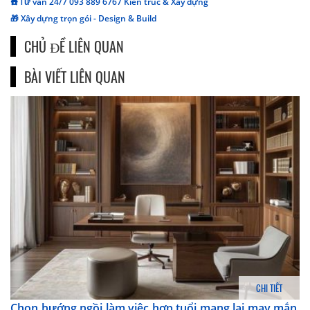
☎️ Tư vấn 24/7 093 889 6767 Kiến trúc & Xây dựng
🎁 Xây dựng trọn gói - Design & Build
CHỦ ĐỀ LIÊN QUAN
BÀI VIẾT LIÊN QUAN
CHI TIẾT
Chọn hướng ngồi làm việc hợp tuổi mang lại may mắn,