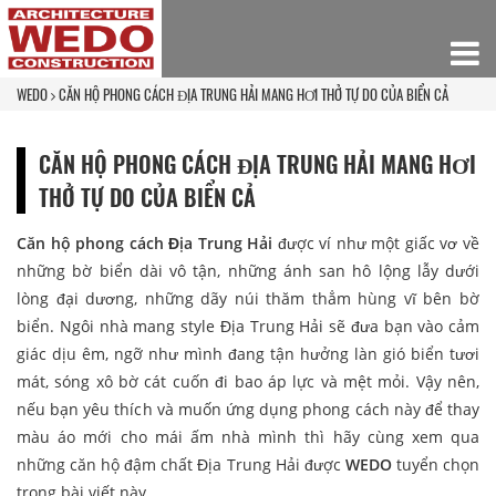
WEDO
CĂN HỘ PHONG CÁCH ĐỊA TRUNG HẢI MANG HƠI THỞ TỰ DO CỦA BIỂN CẢ
CĂN HỘ PHONG CÁCH ĐỊA TRUNG HẢI MANG HƠI
THỞ TỰ DO CỦA BIỂN CẢ
Căn hộ phong cách Địa Trung Hải
được ví như một giấc vơ về
những bờ biển dài vô tận, những ánh san hô lộng lẫy dưới
lòng đại dương, những dãy núi thăm thẳm hùng vĩ bên bờ
biển. Ngôi nhà mang style Địa Trung Hải sẽ đưa bạn vào cảm
giác dịu êm, ngỡ như mình đang tận hưởng làn gió biển tươi
mát, sóng xô bờ cát cuốn đi bao áp lực và mệt mỏi. Vậy nên,
nếu bạn yêu thích và muốn ứng dụng phong cách này để thay
màu áo mới cho mái ấm nhà mình thì hãy cùng xem qua
những căn hộ đậm chất Địa Trung Hải được
WEDO
tuyển chọn
trong bài viết này.