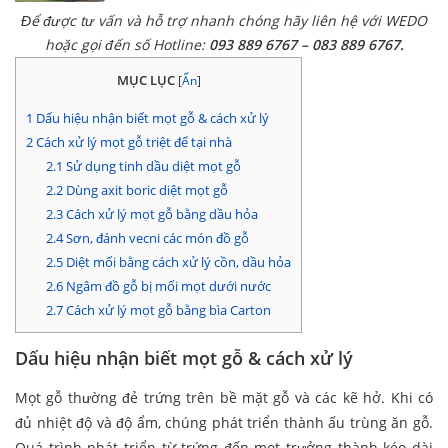
Để được tư vấn và hỗ trợ nhanh chóng hãy liên hệ với WEDO
hoặc gọi đến số Hotline:
093 889 6767 – 083 889 6767.
MỤC LỤC
[
Ẩn
]
1
Dấu hiệu nhận biết mọt gỗ & cách xử lý
2
Cách xử lý mọt gỗ triệt để tại nhà
2.1
Sử dụng tinh dầu diệt mọt gỗ
2.2
Dùng axit boric diệt mọt gỗ
2.3
Cách xử lý mọt gỗ bằng dầu hỏa
2.4
Sơn, đánh vecni các món đồ gỗ
2.5
Diệt mối bằng cách xử lý cồn, dầu hỏa
2.6
Ngâm đồ gỗ bị mối mọt dưới nước
2.7
Cách xử lý mọt gỗ bằng bìa Carton
Dấu hiệu nhận biết mọt gỗ & cách xử lý
Mọt gỗ thường đẻ trứng trên bề mặt gỗ và các kẽ hở. Khi có
đủ nhiệt độ và độ ẩm, chúng phát triển thành ấu trùng ăn gỗ.
Quá trình phát triển từ trứng đến mọt trưởng thành kéo dài