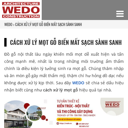
WEDO
CÁCH XỬ LÝ MỌT GỖ BIẾN MẤT SẠCH SÀNH SANH
CÁCH XỬ LÝ MỌT GỖ BIẾN MẤT SẠCH SÀNH SANH
Đồ gỗ nội thất lâu ngày khiến mối mọt dễ xuất hiện và tấn
công mạnh mẽ, nhất là trong những môi trường ẩm thẩm
chính là điều kiện lý tưởng sinh ra mọt gỗ. Chúng thâm nhập
và ăn mòn gỗ gây mất thẩm mỹ, thậm chí hư hỏng đồ đạc nếu
không được xử lý kịp thời. Sau đây
WEDO
sẽ chia sẻ dấu hiệu
nhận biết cũng như
cách xử lý mọt gỗ
hiệu quả tại nhà.