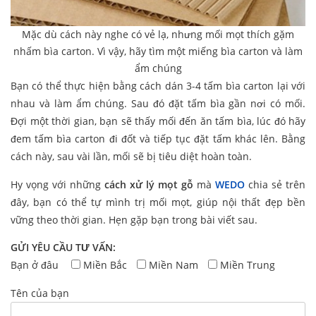
Mặc dù cách này nghe có vẻ lạ, nhưng mối mọt thích gặm
nhấm bìa carton. Vì vậy, hãy tìm một miếng bìa carton và làm
ẩm chúng
Bạn có thể thực hiện bằng cách dán 3-4 tấm bìa carton lại với
nhau và làm ẩm chúng. Sau đó đặt tấm bìa gần nơi có mối.
Đợi một thời gian, bạn sẽ thấy mối đến ăn tấm bìa, lúc đó hãy
đem tấm bìa carton đi đốt và tiếp tục đặt tấm khác lên. Bằng
cách này, sau vài lần, mối sẽ bị tiêu diệt hoàn toàn.
Hy vọng với những
cách xử lý mọt gỗ
mà
WEDO
chia sẻ trên
đây, bạn có thể tự mình trị mối mọt, giúp nội thất đẹp bền
vững theo thời gian. Hẹn gặp bạn trong bài viết sau.
GỬI YÊU CẦU TƯ VẤN:
Bạn ở đâu
Miền Bắc
Miền Nam
Miền Trung
Tên của bạn