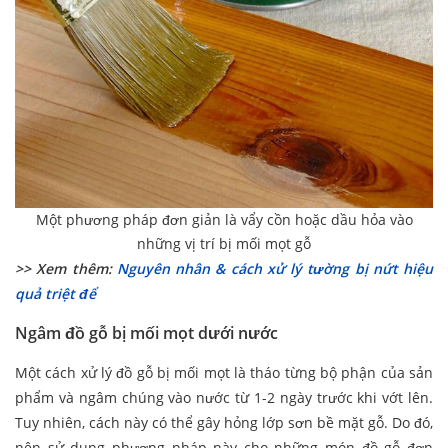
Một phương pháp đơn giản là vẩy cồn hoặc dầu hỏa vào
những vị trí bị mối mọt gỗ
>> Xem thêm:
Nguyên nhân & cách xử lý tường bị nứt hiệu
quả triệt để
Ngâm đồ gỗ bị mối mọt dưới nước
Một cách xử lý đồ gỗ bị mối mọt là tháo từng bộ phận của sản
phẩm và ngâm chúng vào nước từ 1-2 ngày trước khi vớt lên.
Tuy nhiên, cách này có thể gây hỏng lớp sơn bề mặt gỗ. Do đó,
nên sử dụng phương pháp này cho những món đồ gỗ đơn