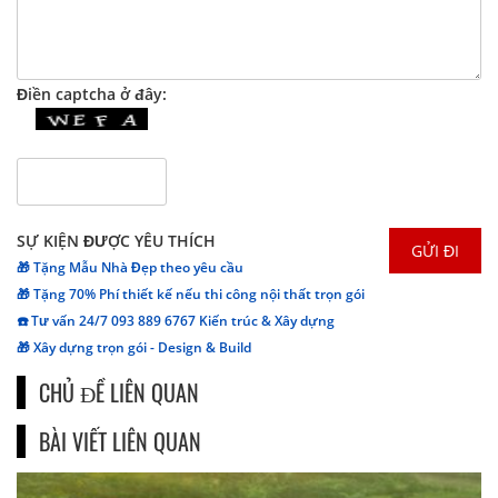
Điền captcha ở đây:
SỰ KIỆN ĐƯỢC YÊU THÍCH
🎁 Tặng Mẫu Nhà Đẹp theo yêu cầu
🎁 Tặng 70% Phí thiết kế nếu thi công nội thất trọn gói
☎️ Tư vấn 24/7 093 889 6767 Kiến trúc & Xây dựng
🎁 Xây dựng trọn gói - Design & Build
CHỦ ĐỀ LIÊN QUAN
BÀI VIẾT LIÊN QUAN