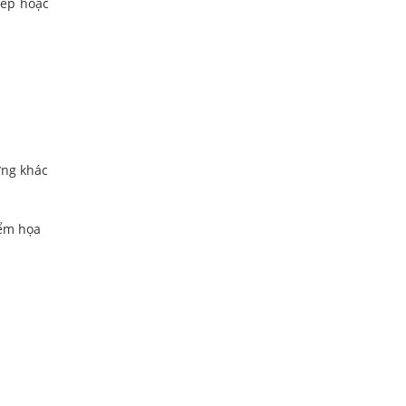
bếp hoặc
ớng khác
iểm họa