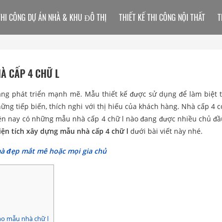
THI CÔNG DỰ ÁN NHÀ & KHU ĐÔ THỊ
THIẾT KẾ THI CÔNG NỘI THẤT
T
À CẤP 4 CHỮ L
g phát triển mạnh mẽ. Mẫu thiết kế được sử dụng để làm biệt 
ững tiếp biến, thích nghi với thị hiếu của khách hàng. Nhà cấp 4 
iện nay có những mẫu nhà cấp 4 chữ l nào đang được nhiều chủ đầ
iện tích xây dựng mẫu nhà cấp 4 chữ l
dưới bài viết này nhé.
mà đẹp mắt mê hoặc mọi gia chủ
ho mẫu nhà chữ l