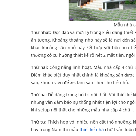
Mẫu nhà cấ
Thứ nhất:
Độc đáo và mới lạ trong kiểu dáng thiết
ấn tượng. Khoảng thoáng nhỏ này sẽ là nơi đón sá
khác khoảng sân nhỏ này kết hợp với bồn hoa ti
thường có xu hướng thiết kế rõ nét 2 mặt tiền, ngô
Thứ hai:
Công năng linh hoạt. Mẫu nhà cấp 4 chữ L
Điểm khác biệt duy nhất chính là khoảng sân được 
sân, khuôn viên để xe; làm sân chơi cho trẻ nhỏ.
Thứ ba:
Dễ dàng trong bố trí nội thất. Với thiết kế
nhưng vẫn đảm bảo sự thống nhất tiện lợi cho ngôi 
khi setup nội thất cho những mẫu nhà cấp 4 chữ l.
Thứ tư:
Thích hợp với nhiều nền đất thổ nhưỡng, k
hay trong Nam thì mẫu
thiết kế nhà
chữ l vẫn luôn 