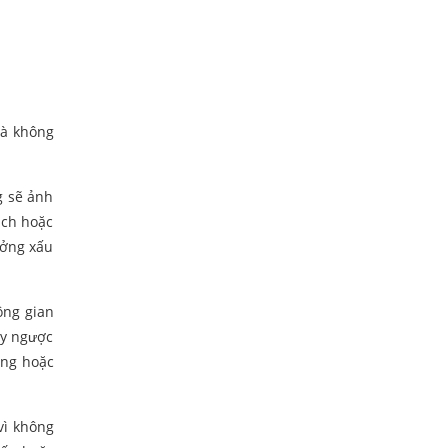
là không
g sẽ ảnh
ách hoặc
ưởng xấu
ông gian
ay ngược
ổng hoặc
vì không