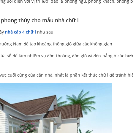
ng đối diện với vị trí lưỡi dao là phòng ngủ, phòng khách, phòng 
t phong thủy cho mẫu nhà chữ l
xây
nhà cấp 4 chữ l
như sau:
 hướng Nam để tạo khoảng thông gió giữa các không gian
cửa sổ để làm nhiệm vụ đón thoáng, đón gió và đón nắng ở các hư
vực cuối cùng của căn nhà, nhất là phần kết thúc chữ l để tránh h