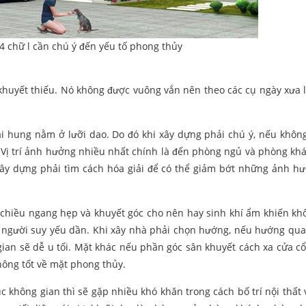
4 chữ l cần chú ý đến yếu tố phong thủy
 khuyết thiếu. Nó không được vuông vắn nên theo các cụ ngày xưa 
đại hung nằm ở lưỡi dao. Do đó khi xây dựng phải chú ý, nếu khôn
. Vị trí ảnh hưởng nhiều nhất chính là đến phòng ngủ và phòng kh
xây dựng phải tìm cách hóa giải để có thể giảm bớt những ảnh h
 chiều ngang hẹp và khuyết góc cho nên hay sinh khí ẩm khiến kh
 người suy yếu dần. Khi xây nhà phải chọn hướng, nếu hướng qu
 gian sẽ dễ u tối. Mặt khác nếu phần góc sân khuyết cách xa cửa c
hông tốt về mặt phong thủy.
không gian thì sẽ gặp nhiều khó khăn trong cách bố trí nội thất 