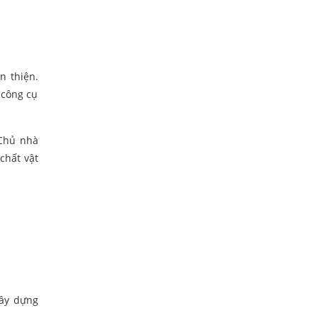
n thiện.
 công cụ
 Chủ nhà
chất vật
xây dựng