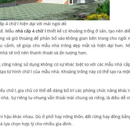
p 4 chữ l hiện đại với mái ngói đỏ
 kế. Mẫu
nhà cấp 4 chữ l
thiết kế có khoảng trống ở sân, tạo nên đ
ng và gió thoáng để phân bố vào không gian bên trong cho ngôi 
ểu cảnh, sẽ giúp cho mẫu nhà trông đẹp mắt và hiện đại hơn. N
i nhà sẽ trở nên thanh thoát và ấn tượng hơn.
 công năng sử dụng không có sự khác biệt so với các mẫu nhà cấp
tạo từ hình chữ l của mẫu nhà. Khoảng trống này có thể tạo ra mộ
 kiểu chữ l, gia chủ có thể dễ dàng bố trí các phòng chức năng khác 
nhà. Sự riêng tư nhưng vẫn thoải mái chung và riêng, là điều dễ n
hí hậu khác nhau. Dù ở phố hay nông thôn, đất rừng hay đồng bằng
là lựa chọn hợp lý cho nhiều gia đình.