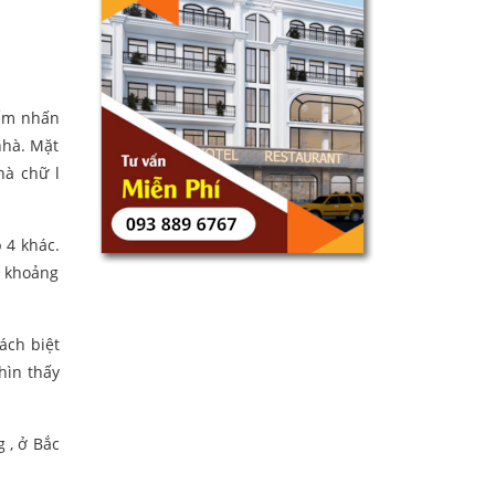
iểm nhấn
nhà. Mặt
hà chữ l
 4 khác.
t khoảng
tách biệt
hìn thấy
 , ở Bắc