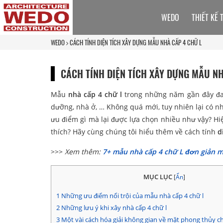
WEDO
THIẾT KẾ 
WEDO
CÁCH TÍNH DIỆN TÍCH XÂY DỰNG MẪU NHÀ CẤP 4 CHỮ L
CÁCH TÍNH DIỆN TÍCH XÂY DỰNG MẪU NH
Mẫu
nhà cấp 4 chữ l
trong những năm gần đây đan
dưỡng, nhà ở, … Không quá mới, tuy nhiên lại có nh
ưu điểm gì mà lại được lựa chọn nhiều như vậy? H
thích? Hãy cùng chúng tôi hiểu thêm về cách tính
d
>>>
Xem thêm:
7+ mẫu nhà cấp 4 chữ L đơn giản 
MỤC LỤC
[
Ẩn
]
1
Những ưu điểm nổi trội của mẫu nhà cấp 4 chữ l
2
Những lưu ý khi xây nhà cấp 4 chữ l
3
Một vài cách hóa giải không gian về mặt phong thủy c