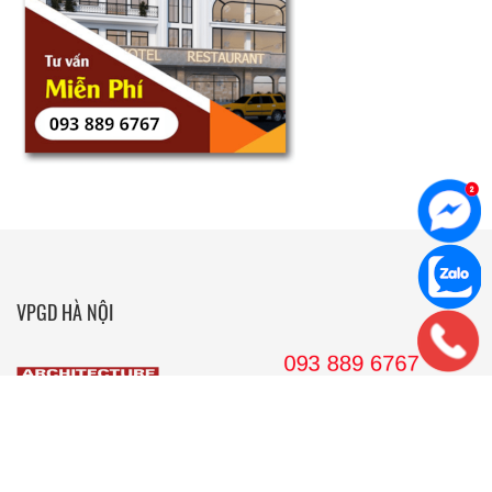
VPGD HÀ NỘI
36 Hoàng Cầu, tầng 10 Tòa nhà Anh Minh, Quận Đống Đa, Hà