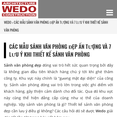
WEDO
CÁC MẪU SẢNH VĂN PHÒNG ĐẸP ẤN TƯỢNG VÀ 7 LƯU Ý KHI THIẾT KẾ SẢNH
VĂN PHÒNG
CÁC MẪU SẢNH VĂN PHÒNG ĐẸP ẤN TƯỢNG VÀ 7
LƯU Ý KHI THIẾT KẾ SẢNH VĂN PHÒNG
Sảnh văn phòng đẹp
đóng vai trò hết sức quan trọng bởi đây
là không gian đầu tiên khách hàng chú ý tới khi ghé thăm
công ty. Khu vực này chính là “gương mặt đại diện” của công
ty. Sảnh văn phòng đóng vai trò lớn trong việc ghi điểm với
khách hàng, gây thiện cảm dành cho đối tác. Qua đó khu vực
này cũng thể hiện đẳng cấp cũng như vị thế của doanh
nghiệp. Vậy sảnh văn phòng là gì? Thiết kế sảnh văn phòng
đẹp cần lưu ý điều gì không? Các câu hỏi đó sẽ được
Wedo
giải