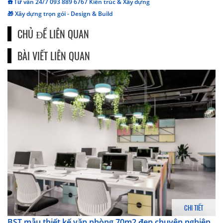
☎️ Tư vấn 24/7 093 889 6767 Kiến trúc & Xây dựng
🎁 Xây dựng trọn gói - Design & Build
CHỦ ĐỀ LIÊN QUAN
BÀI VIẾT LIÊN QUAN
CHI TIẾT
BST mẫu thiết kế văn phòng 70m2 đẹp chuyên nghiệp