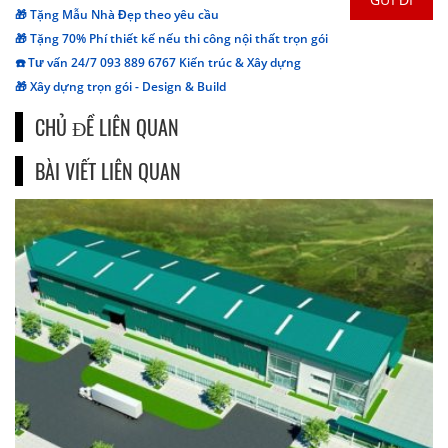
🎁 Tặng Mẫu Nhà Đẹp theo yêu cầu
🎁 Tặng 70% Phí thiết kế nếu thi công nội thất trọn gói
☎️ Tư vấn 24/7 093 889 6767 Kiến trúc & Xây dựng
🎁 Xây dựng trọn gói - Design & Build
CHỦ ĐỀ LIÊN QUAN
BÀI VIẾT LIÊN QUAN