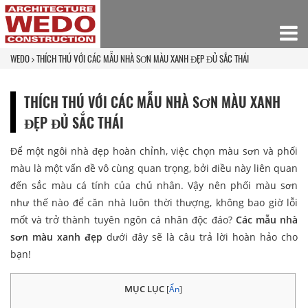
WEDO
THÍCH THÚ VỚI CÁC MẪU NHÀ SƠN MÀU XANH ĐẸP ĐỦ SẮC THÁI
THÍCH THÚ VỚI CÁC MẪU NHÀ SƠN MÀU XANH
ĐẸP ĐỦ SẮC THÁI
Để một ngôi nhà đẹp hoàn chỉnh, việc chọn màu sơn và phối
màu là một vấn đề vô cùng quan trọng, bởi điều này liên quan
đến sắc màu cá tính của chủ nhân. Vậy nên phối màu sơn
như thế nào để căn nhà luôn thời thượng, không bao giờ lỗi
mốt và trở thành tuyên ngôn cá nhân độc đáo?
Các mẫu nhà
sơn màu xanh đẹp
dưới đây sẽ là câu trả lời hoàn hảo cho
bạn!
MỤC LỤC
[
Ẩn
]