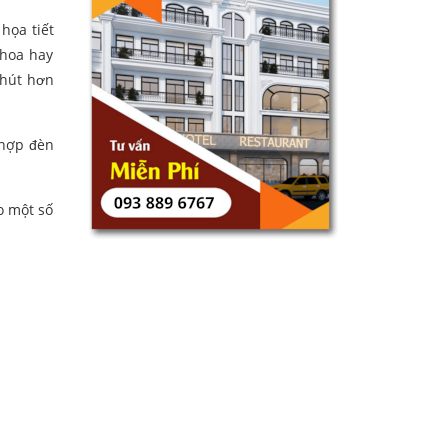
họa tiết
 hoa hay
 hút hơn
 hợp đèn
o một số