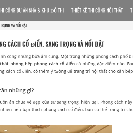
THI CÔNG DỰ ÁN NHÀ & KHU ĐÔ THỊ
THIẾT KẾ THI CÔNG NỘI THẤT
T
 TRỌNG VÀ NỔI BẬT
NG CÁCH CỔ ĐIỂN, SANG TRỌNG VÀ NỔI BẬT
 đình cũng những bữa ấm cúng. Một trong những phong cách phổ b
 thất phòng bếp phong cách cổ điển
có những đặc điểm nào. Bạ
g cách cổ điển, có thêm ý tưởng để trang trí nội thất cho căn bếp
cần những gì?
ôn ẩn chứa vẻ đẹp của sự sang trọng, hiện đại. Phong cách này
nhiên nếu bạn thích phong cách cổ điển, bạn có thể trang trí ch