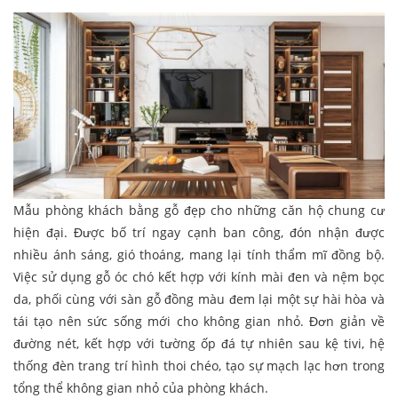
Mẫu phòng khách bằng gỗ đẹp cho những căn hộ chung cư
hiện đại. Được bố trí ngay cạnh ban công, đón nhận được
nhiều ánh sáng, gió thoáng, mang lại tính thẩm mĩ đồng bộ.
Việc sử dụng gỗ óc chó kết hợp với kính mài đen và nệm bọc
da, phối cùng với sàn gỗ đồng màu đem lại một sự hài hòa và
tái tạo nên sức sống mới cho không gian nhỏ. Đơn giản về
đường nét, kết hợp với tường ốp đá tự nhiên sau kệ tivi, hệ
thống đèn trang trí hình thoi chéo, tạo sự mạch lạc hơn trong
tổng thể không gian nhỏ của phòng khách.