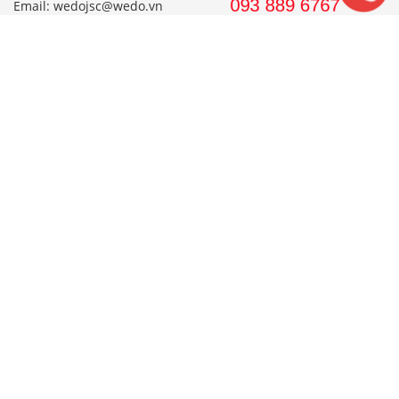
Email: wedojsc@wedo.vn
THIẾT KẾ
Nhà Cấp 4 Mái Thái
Mẫu Nhà Cấp 4 Có Gác Lửng
Nhà Cấp 4 Nông Thôn
Nhà 2 Tầng Mái Thái
Mẫu Nhà 2 Tầng Nông Thôn
Mẫu Nhà Ống Đẹp 3 Tầng
Mẫu Nhà 3 Tầng Đẹp Nhất
THI CÔNG
Công Ty Xây Dựng
Nội Thất Phòng Khách
Thi Công Nội Thất Khách Sạn
Thi Công Nội Thất Nhà Hàng