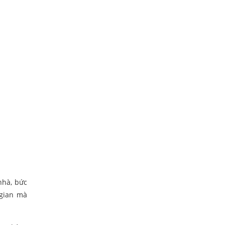
nhà, bức
 gian mà