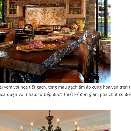
ái vòm với họa tiết gạch, tông màu gạch ấm áp cùng hoa văn trên 
 hòa quện với nhau, tủ bếp được thiết kế đơn giản, pha chút cổ điể