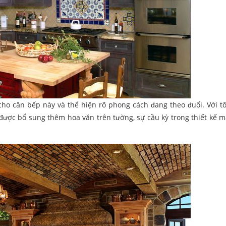
cho căn bếp này và thể hiện rõ phong cách đang theo đuổi. Với 
ược bổ sung thêm hoa văn trên tường, sự cầu kỳ trong thiết kế 