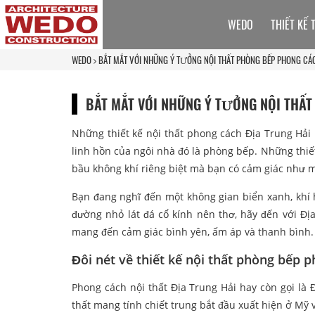
WEDO
THIẾT KẾ 
WEDO
BẮT MẮT VỚI NHỮNG Ý TƯỞNG NỘI THẤT PHÒNG BẾP PHONG CÁC
BẮT MẮT VỚI NHỮNG Ý TƯỞNG NỘI THẤ
Những thiết kế nội thất phong cách Địa Trung Hải 
linh hồn của ngôi nhà đó là phòng bếp. Những thiế
bầu không khí riêng biệt mà bạn có cảm giác như m
Bạn đang nghĩ đến một không gian biển xanh, khí 
đường nhỏ lát đá cổ kính nên thơ, hãy đến với Đị
mang đến cảm giác bình yên, ấm áp và thanh bình.
Đôi nét về thiết kế nội thất phòng bếp 
Phong cách nội thất Địa Trung Hải hay còn gọi là 
thất mang tính chiết trung bắt đầu xuất hiện ở Mỹ 