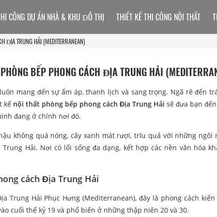
THI CÔNG DỰ ÁN NHÀ & KHU ĐÔ THỊ
THIẾT KẾ THI CÔNG NỘI THẤT
T
H ĐỊA TRUNG HẢI (MEDITERRANEAN)
T PHÒNG BẾP PHONG CÁCH ĐỊA TRUNG HẢI (MEDITERRA
luôn mang đến sự ấm áp, thanh lịch và sang trọng. Ngã rẽ đến trá
t kế
nội thất phòng bếp phong cách Địa Trung Hải
sẽ đưa bạn đến
ình đang ở chính nơi đó.
hậu không quá nóng, cây xanh mát rượi, trĩu quả với những ngôi 
a Trung Hải. Nơi có lối sống đa dạng, kết hợp các nền văn hóa k
phong cách Địa Trung Hải
Địa Trung Hải Phục Hưng (Mediterranean), đây là phong cách kiến 
vào cuối thế kỷ 19 và phổ biến ở những thập niên 20 và 30.