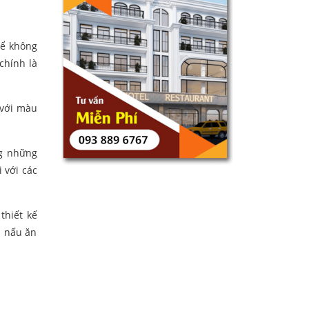
để không
chính là
 với màu
ng những
 với các
thiết kế
n nấu ăn