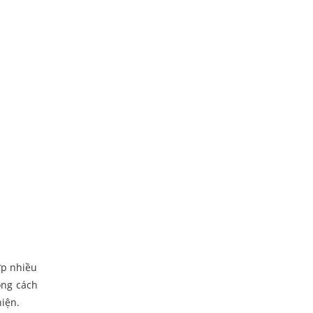
ợp nhiều
ong cách
iện.