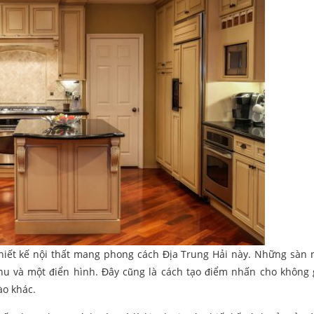
 thiết kế nội thất mang phong cách Địa Trung Hải này. Những sàn 
phu và một điển hình. Đây cũng là cách tạo điểm nhấn cho không
ào khác.