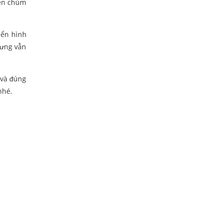
đèn chùm
iển hình
hưng vẫn
 và đúng
nhé.