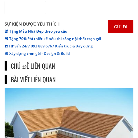
SỰ KIỆN ĐƯỢC YÊU THÍCH
🎁 Tặng Mẫu Nhà Đẹp theo yêu cầu
🎁 Tặng 70% Phí thiết kế nếu thi công nội thất trọn gói
☎️ Tư vấn 24/7 093 889 6767 Kiến trúc & Xây dựng
🎁 Xây dựng trọn gói - Design & Build
CHỦ ĐỀ LIÊN QUAN
BÀI VIẾT LIÊN QUAN