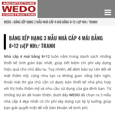
WEDO
BẢNG XẾP HẠNG 3 MẪU NHÀ CẤP 4 MÁI BẰNG 8×12 ĐẸP NHƯ TRANH
BẢNG XẾP HẠNG 3 MẪU NHÀ CẤP 4 MÁI BẰNG
8×12 ĐẸP NHƯ TRANH
Nhà cấp 4 mái bằng 8×12
luôn nằm trong danh sách những
thiết kế tinh giản bậc nhất, giúp tiết kiệm chi phí xây dựng
hiệu quả cho chủ đầu tư. Tuy nhiên, để đảm bảo sự cân đối về
mặt thẩm mỹ, cũng như tạo ra không gian sống tiện nghi,
thoải mái thì gia chủ cần có được bản thiết kế nhà phù hợp
với thị hiếu thẩm mỹ và nhu cầu sử dụng của gia đình bạn. Từ
những dự án đã hoàn thiện, dưới đây
WEDO
đã chọn ra 3 mẫu
nhà cấp 4 đẹp nhất có chi phí xây dựng cực kỳ lý tưởng, giúp
bạn giải quyết triệt để nỗi băn khoăn về kinh phí.