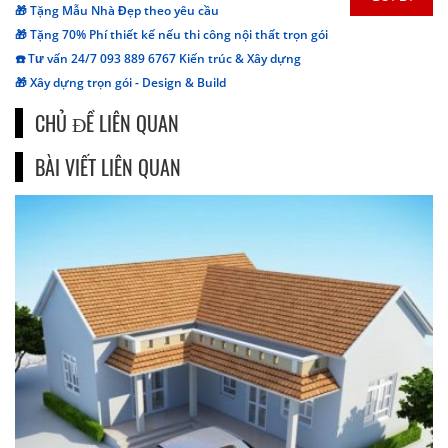
🎁 Tặng Mẫu Nhà Đẹp theo yêu cầu
🎁 Tặng 70% Phí thiết kế nếu thi công nội thất trọn gói
☎️ Tư vấn 24/7 093 889 6767 Kiến trúc & Xây dựng
🎁 Xây dựng trọn gói - Design & Build
CHỦ ĐỀ LIÊN QUAN
BÀI VIẾT LIÊN QUAN