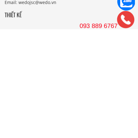
Email: wedojsc@wedo.vn
THIẾT KẾ
Nhà Cấp 4 Mái Thái
Mẫu Nhà Cấp 4 Có Gác Lửng
Nhà Cấp 4 Nông Thôn
Nhà 2 Tầng Mái Thái
Mẫu Nhà 2 Tầng Nông Thôn
Mẫu Nhà Ống Đẹp 3 Tầng
Mẫu Nhà 3 Tầng Đẹp Nhất
THI CÔNG
Công Ty Xây Dựng
Nội Thất Phòng Khách
Thi Công Nội Thất Khách Sạn
Thi Công Nội Thất Nhà Hàng