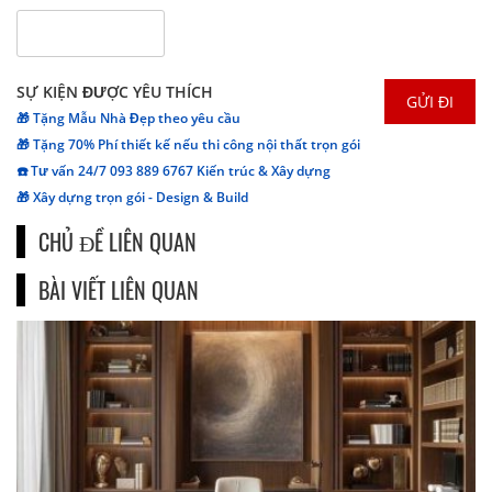
SỰ KIỆN ĐƯỢC YÊU THÍCH
🎁 Tặng Mẫu Nhà Đẹp theo yêu cầu
🎁 Tặng 70% Phí thiết kế nếu thi công nội thất trọn gói
☎️ Tư vấn 24/7 093 889 6767 Kiến trúc & Xây dựng
🎁 Xây dựng trọn gói - Design & Build
CHỦ ĐỀ LIÊN QUAN
BÀI VIẾT LIÊN QUAN