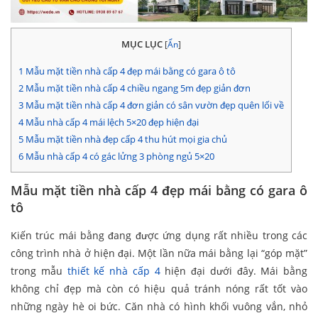
MỤC LỤC
[
Ẩn
]
1
Mẫu mặt tiền nhà cấp 4 đẹp mái bằng có gara ô tô
2
Mẫu mặt tiền nhà cấp 4 chiều ngang 5m đẹp giản đơn
3
Mẫu mặt tiền nhà cấp 4 đơn giản có sân vườn đẹp quên lối về
4
Mẫu nhà cấp 4 mái lệch 5×20 đẹp hiện đại
5
Mẫu mặt tiền nhà đẹp cấp 4 thu hút mọi gia chủ
6
Mẫu nhà cấp 4 có gác lửng 3 phòng ngủ 5×20
Mẫu mặt tiền nhà cấp 4 đẹp mái bằng có gara ô
tô
Kiến trúc mái bằng đang được ứng dụng rất nhiều trong các
công trình nhà ở hiện đại. Một lần nữa mái bằng lại “góp mặt”
trong mẫu
thiết kế nhà cấp 4
hiện đại dưới đây. Mái bằng
không chỉ đẹp mà còn có hiệu quả tránh nóng rất tốt vào
những ngày hè oi bức. Căn nhà có hình khối vuông vắn, nhỏ