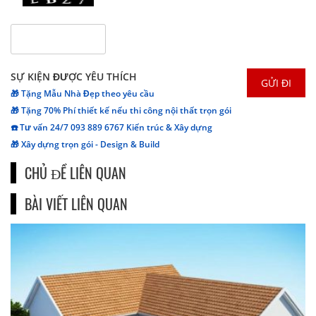
SỰ KIỆN ĐƯỢC YÊU THÍCH
🎁 Tặng Mẫu Nhà Đẹp theo yêu cầu
🎁 Tặng 70% Phí thiết kế nếu thi công nội thất trọn gói
☎️ Tư vấn 24/7 093 889 6767 Kiến trúc & Xây dựng
🎁 Xây dựng trọn gói - Design & Build
CHỦ ĐỀ LIÊN QUAN
BÀI VIẾT LIÊN QUAN