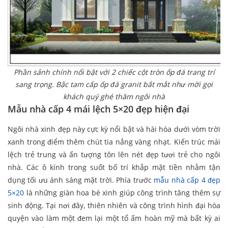
Phần sảnh chính nổi bật với 2 chiếc cột tròn ốp đá trang trí
sang trọng. Bậc tam cấp ốp đá granit bắt mắt như mời gọi
khách quý ghé thăm ngôi nhà
Mẫu nhà cấp 4 mái lệch 5×20 đẹp hiện đại
Ngôi nhà xinh đẹp này cực kỳ nổi bật và hài hòa dưới vòm trời
xanh trong điểm thêm chút tia nắng vàng nhạt. Kiến trúc mái
lệch trẻ trung và ấn tượng tôn lên nét đẹp tươi trẻ cho ngôi
nhà. Các ô kính trong suốt bố trí khắp mặt tiền nhằm tận
dụng tối ưu ánh sáng mặt trời. Phía trước
mẫu nhà cấp 4 đẹp
5×20
là những giàn hoa bé xinh giúp công trình tăng thêm sự
sinh động. Tại nơi đây, thiên nhiên và công trình hình đại hòa
quyện vào làm một đem lại một tổ ấm hoàn mỹ mà bất kỳ ai