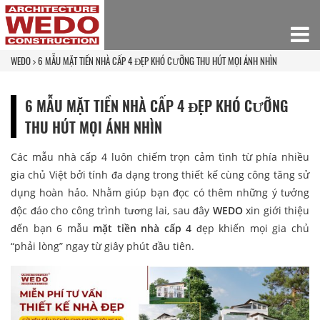
WEDO
6 MẪU MẶT TIỀN NHÀ CẤP 4 ĐẸP KHÓ CƯỠNG THU HÚT MỌI ÁNH NHÌN
6 MẪU MẶT TIỀN NHÀ CẤP 4 ĐẸP KHÓ CƯỠNG
THU HÚT MỌI ÁNH NHÌN
Các mẫu nhà cấp 4 luôn chiếm trọn cảm tình từ phía nhiều
gia chủ Việt bởi tính đa dạng trong thiết kế cùng công tăng sử
dụng hoàn hảo. Nhằm giúp bạn đọc có thêm những ý tưởng
độc đáo cho công trình tương lai, sau đây
WEDO
xin giới thiệu
đến bạn 6 mẫu
mặt tiền nhà cấp 4
đẹp khiến mọi gia chủ
“phải lòng” ngay từ giây phút đầu tiên.