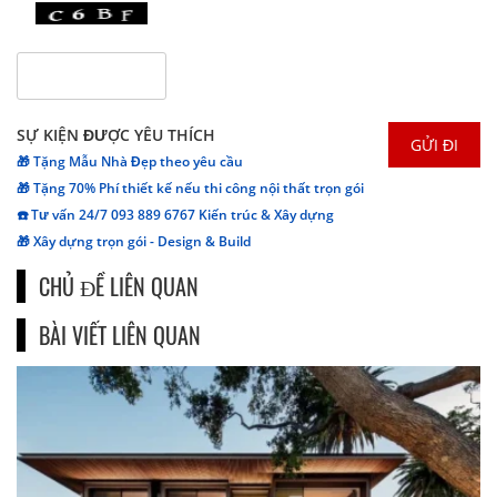
SỰ KIỆN ĐƯỢC YÊU THÍCH
🎁 Tặng Mẫu Nhà Đẹp theo yêu cầu
🎁 Tặng 70% Phí thiết kế nếu thi công nội thất trọn gói
☎️ Tư vấn 24/7 093 889 6767 Kiến trúc & Xây dựng
🎁 Xây dựng trọn gói - Design & Build
CHỦ ĐỀ LIÊN QUAN
BÀI VIẾT LIÊN QUAN