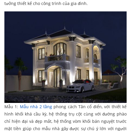
tưởng thiết kế cho công trình của gia đình.
Mẫu 1:
Mẫu nhà 2 tầng
phong cách Tân cổ điển, với thiết kế
hình khối khá cầu kỳ, hệ thống trụ cột cùng với đường phào
chỉ hiện đại và đẹp mắt, hệ thống vòm khối bán nguyệt trước
mặt tiền giúp cho mẫu nhà gây được sự chú ý lớn với người