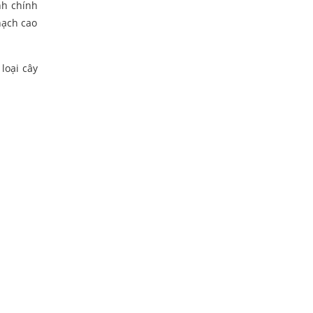
nh chính
hạch cao
loại cây