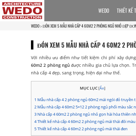
WEDO
THIẾT KẾ 
WEDO
ĐÓN XEM 5 MẪU NHÀ CẤP 4 60M2 2 PHÒNG NGỦ NHỎ ĐẸP ĐƠN
ĐÓN XEM 5 MẪU NHÀ CẤP 4 60M2 2 PH
Với nhiều ưu điểm như tiết kiệm chi phí xây dựng
60m2 2 phòng ngủ
được nhiều gia chủ lựa chọn. Tr
nhà cấp 4 đẹp, sang trọng, hiện đại như thế.
MỤC LỤC
[
Ẩn
]
1
Mẫu nhà cấp 4 2 phòng ngủ 60m2 mái ngói đỏ truyền 
2
Mẫu nhà cấp 4 60m2 5×12 2 phòng ngủ phối màu sắc 
3
Nhà cấp 4 60m2 2 phòng ngủ nhỏ gọn hài hòa thiên nh
4
Thiết kế nhà cấp 4 60m2 2 phòng ngủ mái thái đôi màu
5
Thiết kế nhà cấp 4 60m2 2 phòng ngủ mái thái đen