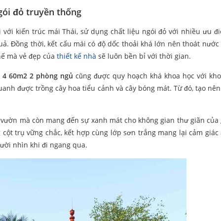
ói đỏ truyền thống
với kiến trúc mái Thái, sử dụng chất liệu ngói đỏ với nhiều ưu đ
quả. Đồng thời, kết cấu mái có độ dốc thoải khá lớn nên thoát nước
thế mà vẻ đẹp của
thiết kế nhà
sẽ luôn bền bỉ với thời gian.
 4 60m2 2 phòng ngủ
cũng được quy hoạch khá khoa học với kh
uanh được trồng cây hoa tiểu cảnh và cây bóng mát. Từ đó, tạo nên
n vườn mà còn mang đến sự xanh mát cho không gian thư giãn của 
g cột trụ vững chắc, kết hợp cùng lớp sơn trắng mang lại cảm giác 
ười nhìn khi đi ngang qua.