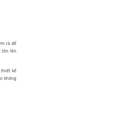
ờm rà để
 tôn lên
thiết kế
ho không