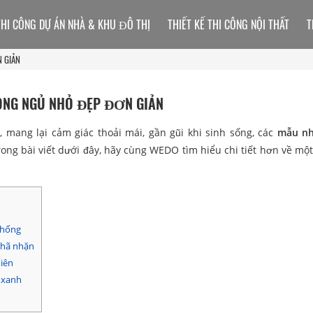
THI CÔNG DỰ ÁN NHÀ & KHU ĐÔ THỊ
THIẾT KẾ THI CÔNG NỘI THẤT
T
 GIẢN
ÒNG NGỦ NHỎ ĐẸP ĐƠN GIẢN
, mang lại cảm giác thoải mái, gần gũi khi sinh sống, các
mẫu nh
ong bài viết dưới đây, hãy cùng WEDO tìm hiểu chi tiết hơn về mộ
thống
nhã nhặn
iên
 xanh