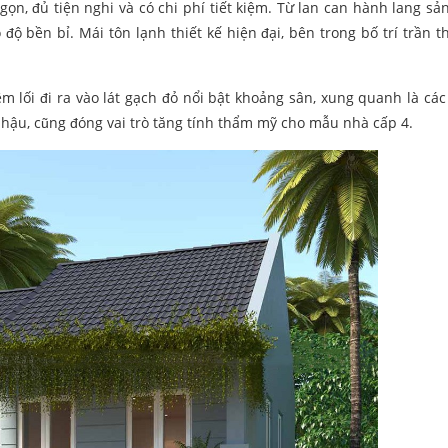
gọn, đủ tiện nghi và có chi phí tiết kiệm. Từ lan can hành lang sả
ộ bền bỉ. Mái tôn lạnh thiết kế hiện đại, bên trong bố trí trần t
 lối đi ra vào lát gạch đỏ nổi bật khoảng sân, xung quanh là các 
 hậu, cũng đóng vai trò tăng tính thẩm mỹ cho mẫu nhà cấp 4.