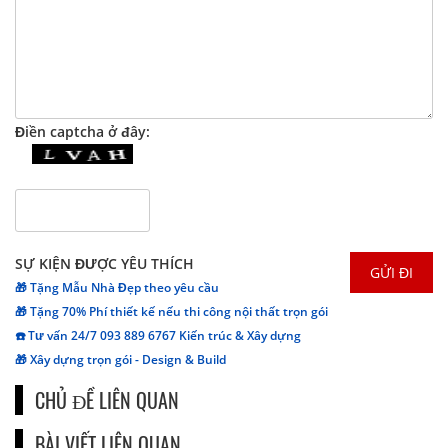
Điền captcha ở đây:
SỰ KIỆN ĐƯỢC YÊU THÍCH
🎁 Tặng Mẫu Nhà Đẹp theo yêu cầu
🎁 Tặng 70% Phí thiết kế nếu thi công nội thất trọn gói
☎️ Tư vấn 24/7 093 889 6767 Kiến trúc & Xây dựng
🎁 Xây dựng trọn gói - Design & Build
CHỦ ĐỀ LIÊN QUAN
BÀI VIẾT LIÊN QUAN