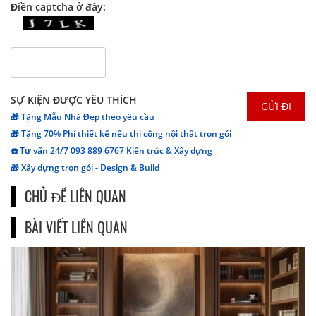
Điền captcha ở đây:
SỰ KIỆN ĐƯỢC YÊU THÍCH
🎁 Tặng Mẫu Nhà Đẹp theo yêu cầu
🎁 Tặng 70% Phí thiết kế nếu thi công nội thất trọn gói
☎️ Tư vấn 24/7 093 889 6767 Kiến trúc & Xây dựng
🎁 Xây dựng trọn gói - Design & Build
CHỦ ĐỀ LIÊN QUAN
BÀI VIẾT LIÊN QUAN