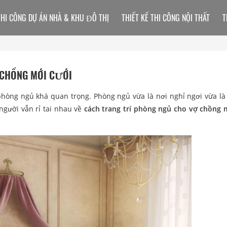
THI CÔNG DỰ ÁN NHÀ & KHU ĐÔ THỊ
THIẾT KẾ THI CÔNG NỘI THẤT
T
 CHỒNG MỚI CƯỚI
phòng ngủ khá quan trọng. Phòng ngủ vừa là nơi nghỉ ngơi vừa là
người vẫn rỉ tai nhau về
cách trang trí phòng ngủ cho vợ chồng 