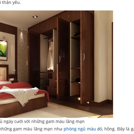
 thân yêu.
gủ ngày cưới với những gam màu lãng mạn
ọn những gam màu lãng mạn như
phòng ngủ màu đỏ
, hồng. Đây là