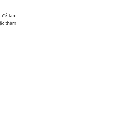
c để làm
oặc thậm