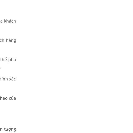
ủa khách
ách hàng
 thể pha
.
hính xác
theo của
ấn tượng