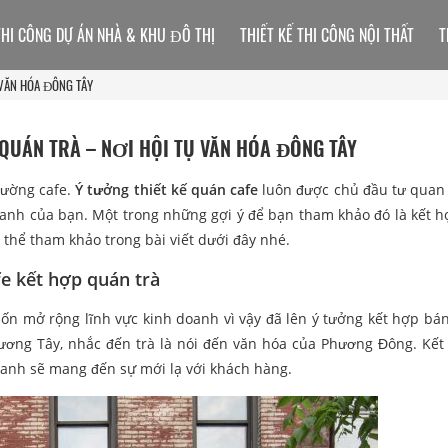
THI CÔNG DỰ ÁN NHÀ & KHU ĐÔ THỊ
THIẾT KẾ THI CÔNG NỘI THẤT
T
 VĂN HÓA ĐÔNG TÂY
 QUÁN TRÀ – NƠI HỘI TỤ VĂN HÓA ĐÔNG TÂY
trường cafe.
Ý tưởng thiết kế quán cafe
luôn được chủ đầu tư quan
doanh của bạn. Một trong những gợi ý để bạn tham khảo đó là kết 
 thể tham khảo trong bài viết dưới đây nhé.
fe kết hợp quán trà
ốn mở rộng lĩnh vực kinh doanh vì vậy đã lên ý tưởng kết hợp bán
hương Tây, nhắc đến trà là nói đến văn hóa của Phương Đông. Kết
oanh sẽ mang đến sự mới lạ với khách hàng.