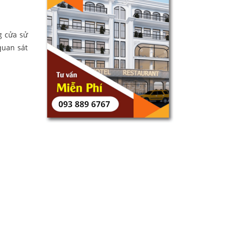
g cửa sử
quan sát