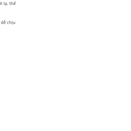
 lạ, thể
 dễ chịu