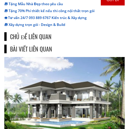
🎁 Tặng Mẫu Nhà Đẹp theo yêu cầu
🎁 Tặng 70% Phí thiết kế nếu thi công nội thất trọn gói
☎️ Tư vấn 24/7 093 889 6767 Kiến trúc & Xây dựng
🎁 Xây dựng trọn gói - Design & Build
CHỦ ĐỀ LIÊN QUAN
BÀI VIẾT LIÊN QUAN