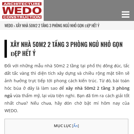
WEDO
XÂY NHÀ 50M2 2 TẦNG 3 PHÒNG NGỦ NHỎ GỌN ĐẸP HẾT Ý
XÂY NHÀ 50M2 2 TẦNG 3 PHÒNG NGỦ NHỎ GỌN
ĐẸP HẾT Ý
Đối với những mẫu nhà 50m2 2 tầng tại phố thị đông đúc, tấc
đất tấc vàng thì diện tích xây dựng và chiều rộng mặt tiền sẽ
ảnh hưởng trực tiếp tới phong cách kiến trúc. Từ đó, bài toán
hóc búa ở đây là làm sao để
xây nhà 50m2 2 tầng 3 phòng
ngủ
vừa thẩm mỹ, lại vừa tiện nghi. Bạn đã tìm ra cách giải tốt
nhất chưa? Nếu chưa, hãy đón chờ bật mí hôm nay của
WEDO.
MỤC LỤC
[
Ẩn
]