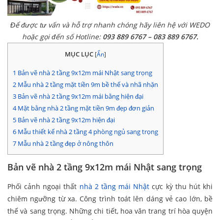
Để được tư vấn và hỗ trợ nhanh chóng hãy liên hệ với WEDO
hoặc gọi đến số Hotline:
093 889 6767 – 083 889 6767.
MỤC LỤC
[
Ẩn
]
1
Bản vẽ nhà 2 tầng 9x12m mái Nhật sang trọng
2
Mẫu nhà 2 tầng mặt tiền 9m bề thế và nhã nhặn
3
Bản vẽ nhà 2 tầng 9x12m mái bằng hiện đại
4
Mặt bằng nhà 2 tầng mặt tiền 9m đẹp đơn giản
5
Bản vẽ nhà 2 tầng 9x12m hiện đại
6
Mẫu thiết kế nhà 2 tầng 4 phòng ngủ sang trọng
7
Mẫu nhà 2 tầng đẹp ở nông thôn
Bản vẽ nhà 2 tầng 9x12m mái Nhật sang trọng
Phối cảnh ngoại thất
nhà 2 tầng mái Nhật
cực kỳ thu hút khi
chiêm ngưỡng từ xa. Công trình toát lên dáng vẻ cao lớn, bề
thế và sang trọng. Những chi tiết, hoa văn trang trí hòa quyện