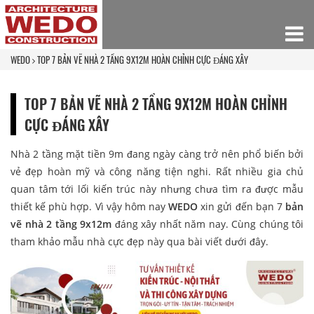
WEDO
TOP 7 BẢN VẼ NHÀ 2 TẦNG 9X12M HOÀN CHỈNH CỰC ĐÁNG XÂY
TOP 7 BẢN VẼ NHÀ 2 TẦNG 9X12M HOÀN CHỈNH
CỰC ĐÁNG XÂY
Nhà 2 tầng mặt tiền 9m đang ngày càng trở nên phổ biến bởi
vẻ đẹp hoàn mỹ và công năng tiện nghi. Rất nhiều gia chủ
quan tâm tới lối kiến trúc này nhưng chưa tìm ra được mẫu
thiết kế phù hợp. Vì vậy hôm nay
WEDO
xin gửi đến bạn 7
bản
vẽ nhà 2 tầng 9x12m
đáng xây nhất năm nay. Cùng chúng tôi
tham khảo mẫu nhà cực đẹp này qua bài viết dưới đây.