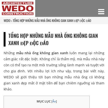
WEDO
TỔNG HỢP NHỮNG MẪU NHÀ ỐNG KHÔNG GIAN XANH ĐẸP ĐỘC ĐÁO
TỔNG HỢP NHỮNG MẪU NHÀ ỐNG KHÔNG GIAN
XANH ĐẸP ĐỘC ĐÁO
Những
mẫu nhà ống không gian xanh
luôn mang lại những
cảm giác rất đặc biệt. Không chỉ là thẩm mỹ, mà mẫu nhà này
còn có thể tạo ra một môi trường sống lành mạnh và tuyệt vời
cho gia đình. Với nhiều lợi ích như vậy, trong bài viết này,
WEDO sẽ giới thiệu tới bạn những mẫu nhà ống có không
gian xanh đẹp mắt ở mặt tiền để bạn chiêm ngưỡng và tham
khảo.
MỤC LỤC
[
Ẩn
]