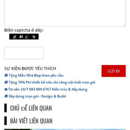
Điền captcha ở đây:
SỰ KIỆN ĐƯỢC YÊU THÍCH
🎁 Tặng Mẫu Nhà Đẹp theo yêu cầu
🎁 Tặng 70% Phí thiết kế nếu thi công nội thất trọn gói
☎️ Tư vấn 24/7 093 889 6767 Kiến trúc & Xây dựng
🎁 Xây dựng trọn gói - Design & Build
CHỦ ĐỀ LIÊN QUAN
BÀI VIẾT LIÊN QUAN