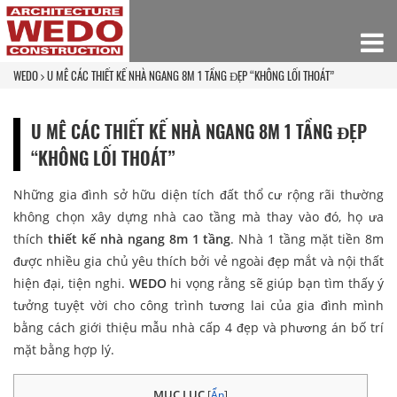
WEDO
U MÊ CÁC THIẾT KẾ NHÀ NGANG 8M 1 TẦNG ĐẸP “KHÔNG LỐI THOÁT”
U MÊ CÁC THIẾT KẾ NHÀ NGANG 8M 1 TẦNG ĐẸP
“KHÔNG LỐI THOÁT”
Những gia đình sở hữu diện tích đất thổ cư rộng rãi thường
không chọn xây dựng nhà cao tầng mà thay vào đó, họ ưa
thích
thiết kế nhà ngang 8m 1 tầng
. Nhà 1 tầng mặt tiền 8m
được nhiều gia chủ yêu thích bởi vẻ ngoài đẹp mắt và nội thất
hiện đại, tiện nghi.
WEDO
hi vọng rằng sẽ giúp bạn tìm thấy ý
tưởng tuyệt vời cho công trình tương lai của gia đình mình
bằng cách giới thiệu mẫu nhà cấp 4 đẹp và phương án bố trí
mặt bằng hợp lý.
MỤC LỤC
[
Ẩn
]